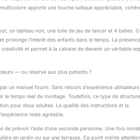
ellente ventilation à 360° et facilite la supervision. Le
ion multicolore apporte une touche ludique appréciable, cohér
vice intégré est idéal pour des jeux de rôle comme jouer au
les enfants à améliorer leurs compétences de communication
ant. ASSEMBLAGE SIMPLE, PLUS DE PLAISIR : Grâce à son
 l'assemblage de cette cabane en bois pour enfants est rapide
t, un tableau noir, une toile de jeu de lancer et 4 balles. C
formant cette étape en une activité agréable entre parents et
 et prolonge l’intérêt des enfants dans le temps. La présenc
lez-la en un rien de temps et commencez à profiter
la créativité et permet à la cabane de devenir un véritable e
es aventures et des jeux dans le jardin !
coleurs — ou réservé aux plus patients ?
ar un manuel fourni. Sans retours d’expérience utilisateurs
uer le temps réel de montage. Toutefois, ce type de structur
ion pour deux adultes. La qualité des instructions et la
’expérience reste agréable.
llé de prévoir l’aide d’une seconde personne. Une fois monté
lière en jardin ou sur une terrasse. Ce point mérite attentio