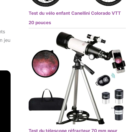
Test du vélo enfant Canellini Colorado VTT
20 pouces
nts
n jeu
Test du télescope réfracteur 70 mm pour