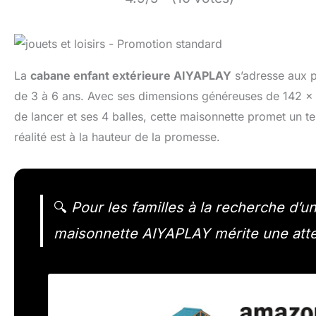
La
cabane enfant extérieure AIYAPLAY
s’adresse aux p
de 3 à 6 ans. Avec ses dimensions généreuses de 142 x 1
de lancer et ses 4 balles, cette maisonnette promet un ter
réalité est à la hauteur de la promesse.
🔍
Pour les familles à la recherche d’u
maisonnette AIYAPLAY mérite une atte