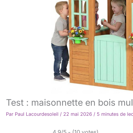
Test : maisonnette en bois mul
Par
Paul Lacourdesoleil
/
22 mai 2026
/
5 minutes de le
4.9/5 - (10 votes)