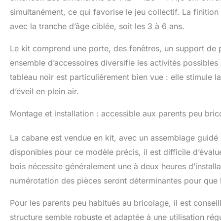
garantit une exc
simultanément, ce qui favorise le jeu collectif. La finit
comptoir de ser
'café', aidant 
avec la tranche d’âge ciblée, soit les 3 à 6 ans.
tout en s'amus
design intuitif,
Le kit comprend une porte, des fenêtres, un support de po
et facile, trans
ensemble d’accessoires diversifie les activités possibles
enfants. Instal
tableau noir est particulièrement bien vue : elle stimule 
immédiatement d
d’éveil en plein air.
Montage et installation : accessible aux parents peu bri
La cabane est vendue en kit, avec un assemblage guidé p
disponibles pour ce modèle précis, il est difficile d’éval
bois nécessite généralement une à deux heures d’installat
numérotation des pièces seront déterminantes pour que l
Pour les parents peu habitués au bricolage, il est consei
structure semble robuste et adaptée à une utilisation régu