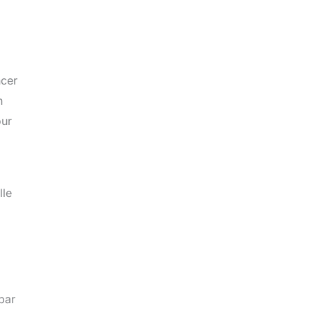
ncer
n
our
lle
par