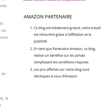
ente
et
e du
space
e en
e, la
n