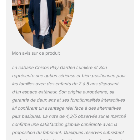
favorisant les jeux de
rôle. Traitement
intempéries :
Matériaux plastiques
durables conçus
pour affronter le soleil
et la pluie sans
perdre leurs couleurs,
Mon avis sur ce produit
parfaits pour
l'extérieur. Installation
La cabane Chicos Play Garden Lumière et Son
sans outil : Système
représente une option sérieuse et bien positionnée pour
d'assemblage
les familles avec des enfants de 2 à 5 ans disposant
intelligent et sécurisé,
pensé pour un
d’un espace extérieur. Son origine européenne, sa
montage rapide afin
garantie de deux ans et ses fonctionnalités interactives
que les enfants
lui confèrent un avantage réel face à des alternatives
profitent de leur jouet
plus basiques. La note de 4,3/5 observée sur le marché
immédiatement.
confirme une satisfaction globale cohérente avec la
proposition du fabricant. Quelques réserves subsistent