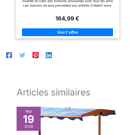
inventer et créer des histoires amusantes avec tous tes amis
Les maisons de jeux permettent aux enfants d'établir leurs
propres rôles en imitant leur environnement et de reproduire et
jouer différents rôles, en pratiquant des jeux d'imitation qui
164,99 €
sont très importants dans leur éducation Cette maison Le
Chalet a des fenêtres rabattables, une boîte-aux-lettres, un
barbecue à l'arrière Les mascottes séran aussi invitées grce à
sa petite chatière. Fabriquée en plastique très résistante et
durable, utilisable aussi bien en intérieur qu'en extérieur
Recommandé pour les enfants à partir de 2 ans. Dimensions de
la maison : 159 x 103 x 104 cm
Articles similaires
Mai
19
2026