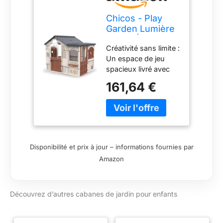
Chicos - Play
Garden Lumière
et Son | Maison
Créativité sans limite :
Extérieur Enfant
Un espace de jeu
| Cabane de
spacieux livré avec
Jardin Extérieure
un kit d'autocollants
à Décorer | 2 à 5
161,64 €
exclusif pour que
Ans (89626)
chaque enfant puisse
décorer sa façade à
son goût. Fonctions
interactives : Le jeu
devient plus réaliste
Disponibilité et prix à jour – informations fournies par
grâce au système de
Amazon
sonnerie et
d'éclairage inclus,
idéal pour inventer de
Découvrez d’autres cabanes de jardin pour enfants
nouvelles aventures.
Accessibilité
maximale :