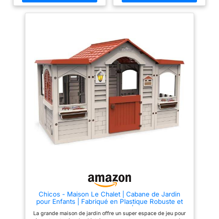
importants dans leur éducation.
l'intérieur que pour l'extérieur ;
immédiatement.
La maison a deux fenêtres et
dimensions 84 x 103 x 104 cm ;
une porte, deux fenêtres
à partir de 2 ans Les maisons
ouvertes et des autocollants
de jouets permettent aux
pour la décorer. Les mascottes
garçons et aux filles d'établir
séran aussi invitées grâce à sa
leurs propres rôles en imitant
petite chatière. Fabriquée en
leur environnement et de
plastique très résistante et
reproduire et interprètent divers
durable, utilisable aussi bien en
rôles, en pratiquant des jeux
intérieur qu'en extérieur.
d'imitation très importants dans
Recommandé pour les enfants à
leur formation Fabriqué en
partir de 2 ans. Dimensions de
plastique résistant et durable,
la maison : 84 x 103 x 104 cm
peut être utilisé aussi bien à
l'intérieur qu'à l'extérieur ;
comprend des autocollants pour
décorer et un trou pour animaux
de compagnie Les jeux de rôle
encouragent l'imagination, la
créativité, l'empathie et la
capacité à résoudre les
problèmes des enfants en plus
les aident à mieux comprendre
le monde qui les entoure
Chicos - Maison Le Chalet | Cabane de Jardin
pour Enfants | Fabriqué en Plastique Robuste et
Durable avec Montage Facile | Maison Enfant
La grande maison de jardin offre un super espace de jeu pour
Exterieur +24 Mois (89650)