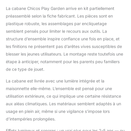
des fenêtres
La cabane Chicos Play Garden arrive en kit partiellement
ouvrantes, une fente
préassemblé selon la fiche fabricant. Les pièces sont en
pour le courrier et une
petite porte pour
plastique robuste, les assemblages par encliquetage
animaux, favorisant les
semblent pensés pour limiter le recours aux outils. La
jeux de rôle. Traitement
structure d’ensemble inspire confiance une fois en place, et
intempéries : Matériaux
les finitions ne présentent pas d’arêtes vives susceptibles de
plastiques durables
conçus pour affronter
blesser les jeunes utilisateurs. Le montage reste toutefois une
le soleil et la pluie sans
étape à anticiper, notamment pour les parents peu familiers
perdre leurs couleurs,
de ce type de jouet.
parfaits pour l'extérieur.
Installation sans outil :
La cabane est livrée avec une lumière intégrée et la
Système d'assemblage
maisonnette elle-même. L’ensemble est pensé pour une
intelligent et sécurisé,
utilisation extérieure, ce qui implique une certaine résistance
pensé pour un
montage rapide afin
aux aléas climatiques. Les matériaux semblent adaptés à un
que les enfants
usage en plein air, même si une vigilance s’impose lors
profitent de leur jouet
d’intempéries prolongées.
immédiatement.
Effets lumineux et sonores : un vrai plus pour les 2-5 ans — ou