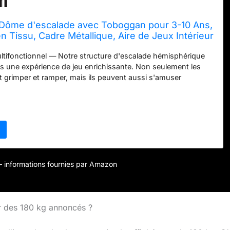
ôme d'escalade avec Toboggan pour 3-10 Ans,
n Tissu, Cadre Métallique, Aire de Jeux Intérieur
, Charge Max. 180 kg (Dôme + Toboggan Orange)
tifonctionnel — Notre structure d'escalade hémisphérique
ts une expérience de jeu enrichissante. Non seulement les
 grimper et ramper, mais ils peuvent aussi s'amuser
 au balançoire qui y sont fixés. Structure stable — Fabriqué
étal revêtus de poudre, notre ensemble de dôme d'escalade
gue durée de vie et une stabilité exceptionnelle après
L'ensemble du jeu peut supporter un poids jusqu'à 363 kg. Les
ds lisses créent une aire de jeu sûre pour tous les enfants.
res de haute qualité — Notre dôme pour enfants est
s d'acier de haute qualité qui sont inoxydables, résistants à
intempéries. Centre d'activité éducatif — Ce dôme de jeu sera
r – informations fournies par Amazon
e ou d'anniversaire idéal pour les 3-10 ans. Il peut non
ter aux enfants un amusement et brûler leur énergie pour
nts, ainsi il est également excellent pour les compétences
ants, la capacité d'équilibre. Montage et entretien facile —
ur des 180 kg annoncés ?
s des instructions de montage détaillées pour que le
e structure d'escalade pour enfants ne soit pas compliqué.