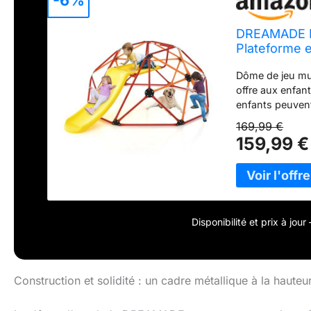
-6%
DREAMADE D
Plateforme e
& Extérieur
Dôme de jeu mul
offre aux enfan
enfants peuvent
davantage grâce
169,99 €
de tuyaux en m
159,99 €
garantit une lon
l'installation. 
coins et les bor
Matières premiè
composé de tube
l'usure et aux 
Disponibilité et prix à jou
un cadeau de fêt
seulement appor
libérer les pare
motrices des enf
Construction et solidité : un cadre métallique à la haute
Nous fournisson
montage de cett