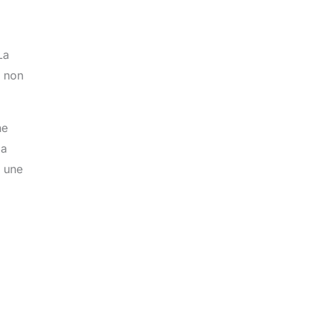
La
e non
he
la
t une