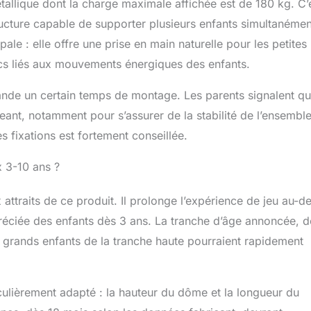
lique dont la charge maximale affichée est de 180 kg. C’
tidien ne nécessite qu'un chiffon humide. Donc votre petit est
ructure capable de supporter plusieurs enfants simultanémen
c lui à l'intérieur ou à l'extérieur.
ale : elle offre une prise en main naturelle pour les petites
ocs liés aux mouvements énergiques des enfants.
mande un certain temps de montage. Les parents signalent qu
eant, notamment pour s’assurer de la stabilité de l’ensembl
es fixations est fortement conseillée.
x 3-10 ans ?
attraits de ce produit. Il prolonge l’expérience de jeu au-de
réciée des enfants dès 3 ans. La tranche d’âge annoncée, d
us grands enfants de la tranche haute pourraient rapidement
culièrement adapté : la hauteur du dôme et la longueur du