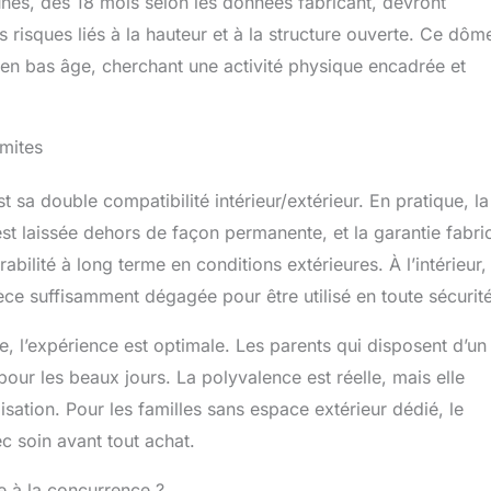
unes, dès 18 mois selon les données fabricant, devront
s risques liés à la hauteur et à la structure ouverte. Ce dôm
 en bas âge, cherchant une activité physique encadrée et
imites
a double compatibilité intérieur/extérieur. En pratique, la
est laissée dehors de façon permanente, et la garantie fabri
abilité à long terme en conditions extérieures. À l’intérieur, 
e suffisamment dégagée pour être utilisé en toute sécurité
e, l’expérience est optimale. Les parents qui disposent d’un
our les beaux jours. La polyvalence est réelle, mais elle
ilisation. Pour les familles sans espace extérieur dédié, le
 soin avant tout achat.
e à la concurrence ?