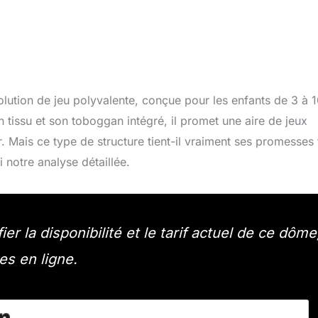
ion de jeu polyvalente, conçue pour les enfants de 3 à 1
 tissu et son toboggan intégré, il promet une aire de jeux
ur. Mais ce type de structure tient-il vraiment ses promesses
i notre analyse détaillée.
er la disponibilité et le tarif actuel de ce dôme
es en ligne.