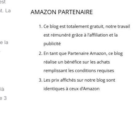
est
t. La
e la
e
là
e 3