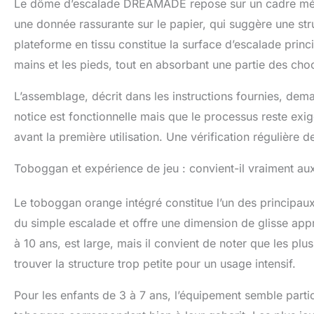
Le dôme d’escalade DREAMADE repose sur un cadre métal
L'entretien quo
une donnée rassurante sur le papier, qui suggère une st
libre de jouer ave
plateforme en tissu constitue la surface d’escalade princip
mains et les pieds, tout en absorbant une partie des ch
L’assemblage, décrit dans les instructions fournies, de
notice est fonctionnelle mais que le processus reste exig
avant la première utilisation. Une vérification régulière d
Toboggan et expérience de jeu : convient-il vraiment au
Le toboggan orange intégré constitue l’un des principaux 
du simple escalade et offre une dimension de glisse app
à 10 ans, est large, mais il convient de noter que les pl
trouver la structure trop petite pour un usage intensif.
Pour les enfants de 3 à 7 ans, l’équipement semble parti