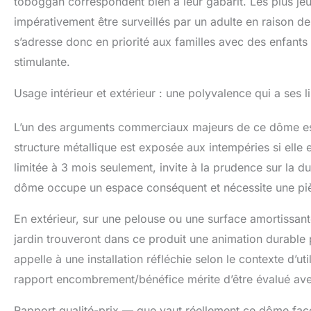
toboggan correspondent bien à leur gabarit. Les plus je
impérativement être surveillés par un adulte en raison de
s’adresse donc en priorité aux familles avec des enfants
stimulante.
Usage intérieur et extérieur : une polyvalence qui a ses l
L’un des arguments commerciaux majeurs de ce dôme est s
structure métallique est exposée aux intempéries si elle 
limitée à 3 mois seulement, invite à la prudence sur la dur
dôme occupe un espace conséquent et nécessite une pièc
En extérieur, sur une pelouse ou une surface amortissant
jardin trouveront dans ce produit une animation durable p
appelle à une installation réfléchie selon le contexte d’ut
rapport encombrement/bénéfice mérite d’être évalué avec
Rapport qualité-prix — que vaut réellement ce dôme fac