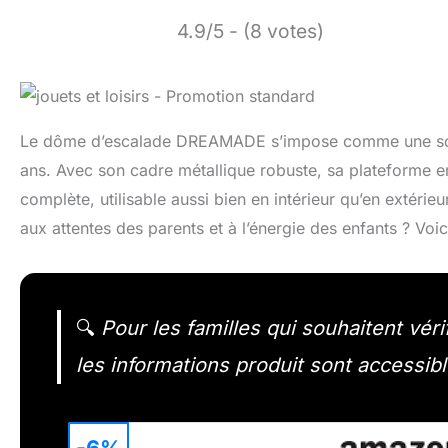
4.9/5 - (8 votes)
Le dôme d’escalade DREAMADE s’impose comme une solut
ans. Avec son cadre métallique robuste, sa plateforme en
complète, utilisable aussi bien en intérieur qu’en extérie
aux attentes des parents et à l’énergie des enfants ? Voic
🔍
Pour les familles qui souhaitent vérifi
les informations produit sont accessibl