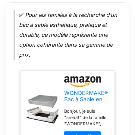
✅
Pour les familles à la recherche d’un
bac à sable esthétique, pratique et
durable, ce modèle représente une
option cohérente dans sa gamme de
prix.
WONDERMAKE®
Bac à Sable en
Bois avec
Bonjour, je suis
Couvercle pour
"arena1" de la famille
Enfants, avec
"WONDERMAKE",
bancs, siège,
ton nouveau bac à
Sol, carré,