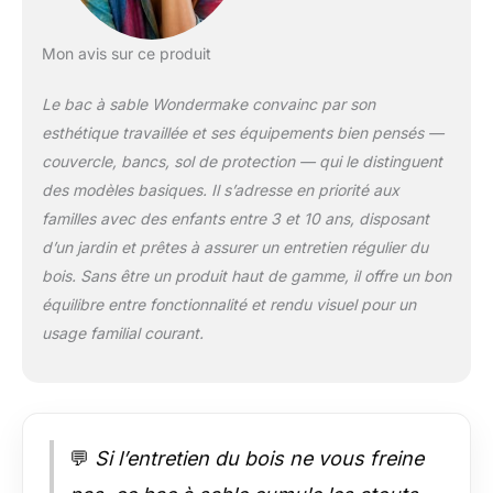
avec poche +
protection anti-UV,
Mon avis sur ce produit
film de sol épais en
non-tissé contre les
Le bac à sable Wondermake convainc par son
mauvaises herbes
esthétique travaillée et ses équipements bien pensés —
(80 gr/m²) + 8
fixations, vissages
couvercle, bancs, sol de protection — qui le distinguent
métalliques solides, 8
des modèles basiques. Il s’adresse en priorité aux
charnières solides (6
familles avec des enfants entre 3 et 10 ans, disposant
vis chacune,
d’un jardin et prêtes à assurer un entretien régulier du
galvanisées)
PRATIQUE : 3x
bois. Sans être un produit haut de gamme, il offre un bon
sécurité enfants :
équilibre entre fonctionnalité et rendu visuel pour un
verrouillable par 4
usage familial courant.
boulons chacun
(couvercle
ouvert+fermé),
blocage : les dossiers
ne se rabattent pas
💬
Si l’entretien du bois ne vous freine
vers l'avant,
dimensions