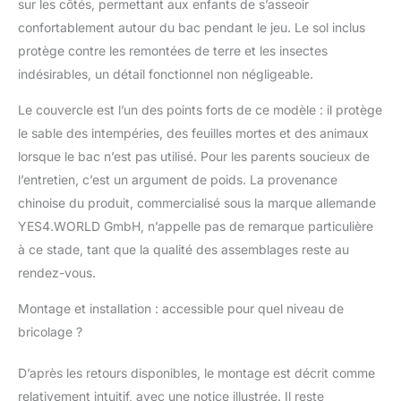
sur les côtés, permettant aux enfants de s’asseoir
textile cousue à la main
en tissu de qualité
confortablement autour du bac pendant le jeu. Le sol inclus
420D Oxford
protège contre les remontées de terre et les insectes
"hydrofuge" avec
indésirables, un détail fonctionnel non négligeable.
poche + protection
anti-UV, film de sol
Le couvercle est l’un des points forts de ce modèle : il protège
épais en non-tissé
le sable des intempéries, des feuilles mortes et des animaux
contre les mauvaises
lorsque le bac n’est pas utilisé. Pour les parents soucieux de
herbes (80 gr/m²) + 8
fixations, vissages
l’entretien, c’est un argument de poids. La provenance
métalliques solides, 8
chinoise du produit, commercialisé sous la marque allemande
charnières solides (6
YES4.WORLD GmbH, n’appelle pas de remarque particulière
vis chacune,
à ce stade, tant que la qualité des assemblages reste au
galvanisées) PRATIQUE
: 3x sécurité enfants :
rendez-vous.
verrouillable par 4
boulons chacun
Montage et installation : accessible pour quel niveau de
(couvercle
bricolage ?
ouvert+fermé), blocage
: les dossiers ne se
D’après les retours disponibles, le montage est décrit comme
rabattent pas vers
relativement intuitif, avec une notice illustrée. Il reste
l'avant, dimensions