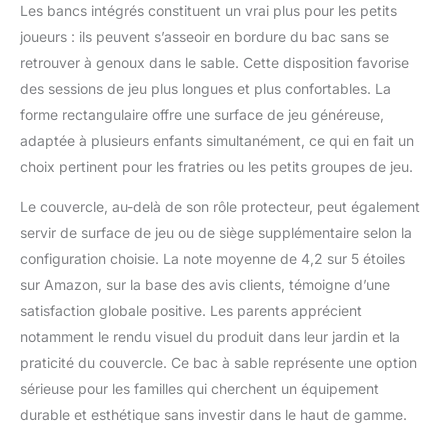
Les bancs intégrés constituent un vrai plus pour les petits
mes ventes sont
reversés à des
joueurs : ils peuvent s’asseoir en bordure du bac sans se
organisations
retrouver à genoux dans le sable. Cette disposition favorise
caritatives. 𝗠𝗲𝗿𝗰𝗶.❤️
des sessions de jeu plus longues et plus confortables. La
forme rectangulaire offre une surface de jeu généreuse,
adaptée à plusieurs enfants simultanément, ce qui en fait un
choix pertinent pour les fratries ou les petits groupes de jeu.
Le couvercle, au-delà de son rôle protecteur, peut également
servir de surface de jeu ou de siège supplémentaire selon la
configuration choisie. La note moyenne de 4,2 sur 5 étoiles
sur Amazon, sur la base des avis clients, témoigne d’une
satisfaction globale positive. Les parents apprécient
notamment le rendu visuel du produit dans leur jardin et la
praticité du couvercle. Ce bac à sable représente une option
sérieuse pour les familles qui cherchent un équipement
durable et esthétique sans investir dans le haut de gamme.