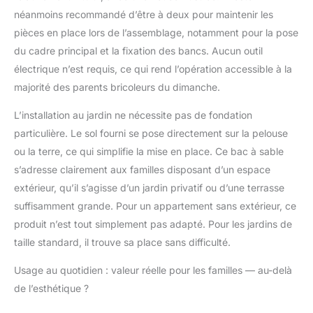
néanmoins recommandé d’être à deux pour maintenir les
intérieures 117x111x17
cm (l x p x h) = env.
pièces en place lors de l’assemblage, notamment pour la pose
210-230 litres ou 250-
du cadre principal et la fixation des bancs. Aucun outil
300 kg pour remplir de
électrique n’est requis, ce qui rend l’opération accessible à la
sable, 2 bancs avec
majorité des parents bricoleurs du dimanche.
dossier rabattables
comme couverture
L’installation au jardin ne nécessite pas de fondation
DESIGN : look noble et
minimaliste avec des
particulière. Le sol fourni se pose directement sur la pelouse
tons blancs et gris
ou la terre, ce qui simplifie la mise en place. Ce bac à sable
discrets, couverture
s’adresse clairement aux familles disposant d’un espace
textile gris argenté avec
extérieur, qu’il s’agisse d’un jardin privatif ou d’une terrasse
logo WONDERMAKE
sérigraphié ton sur ton
suffisamment grande. Pour un appartement sans extérieur, ce
légèrement contrasté
produit n’est tout simplement pas adapté. Pour les jardins de
(sur l'un des quatre
taille standard, il trouve sa place sans difficulté.
côtés extérieurs)
RESPONSABILITÉ
Usage au quotidien : valeur réelle pour les familles — au-delà
SOCIALE - Programme
de l’esthétique ?
¥€$4FUTURE : 1% des
revenus générés par