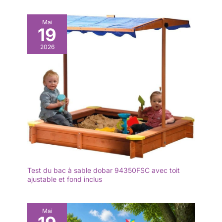
organisations
averses soudaines. Une fois
abaissé, il recouvre entièrement
caritatives. 𝗠𝗲𝗿𝗰𝗶.❤️
Mai
le bac à sable, évitant toute
19
contamination. Des charnières
en T robustes assurent la
stabilité du couvercle pour une
2026
utilisation prolongée. Montage
Facile: Ce bac à sable extérieur
couvert pour enfants est livré
avec des instructions de
montage claires et tous les
accessoires nécessaires, pour
un assemblage simple et
rapide. Toutes les pièces en
bois sont prédécoupées et
percées, ne nécessitant aucune
modification.
Test du bac à sable dobar 94350FSC avec toit
ajustable et fond inclus
Mai