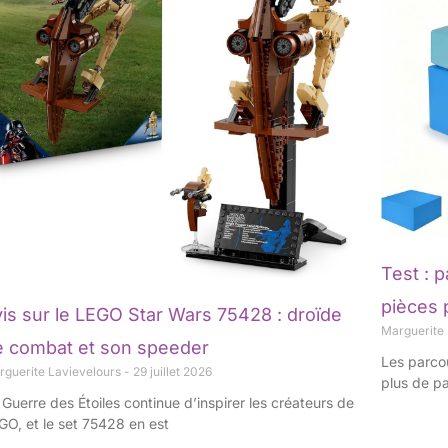
Test : 
pièces 
is sur le LEGO Star Wars 75428 : droïde
Marguerite
e combat et son speeder
Les parco
rguerite Lavievelours
29 juillet 2026
plus de p
 Guerre des Étoiles continue d’inspirer les créateurs de
GO, et le set 75428 en est