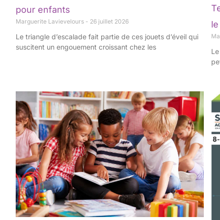
T
pour enfants
Marguerite Lavievelours
26 juillet 2026
le
Le triangle d’escalade fait partie de ces jouets d’éveil qui
Ma
suscitent un engouement croissant chez les
Le
pe