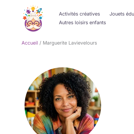
Aller
au
Activités créatives
Jouets édu
contenu
Autres loisirs enfants
Accueil
Marguerite Lavievelours