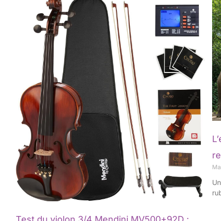
L’
r
Ma
Un
ru
Test du violon 3/4 Mendini MV500+92D :