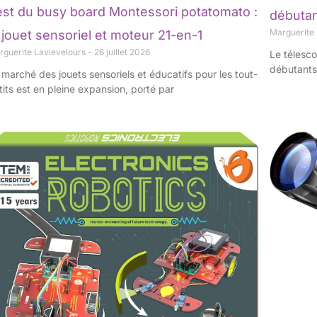
est du busy board Montessori potatomato :
débuta
Marguerite
 jouet sensoriel et moteur 21-en-1
rguerite Lavievelours
26 juillet 2026
Le télesc
débutants 
 marché des jouets sensoriels et éducatifs pour les tout-
tits est en pleine expansion, porté par