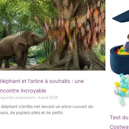
Page
Page
Page
Page
éléphant et l’arbre à souhaits : une
encontre incroyable
rguerite Lavievelours
3 août 2026
 éléphant s’arrête net devant un arbre couvert de
bans, de papiers pliés et de petits
Test du
Costwa