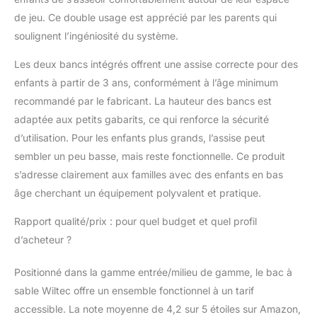
prolongée en extérieur.
de jeu. Ce double usage est apprécié par les parents qui
Grâce à sa conception
soulignent l’ingéniosité du système.
stable et naturelle, il
s’intègre parfaitement
Les deux bancs intégrés offrent une assise correcte pour des
dans tous types de
enfants à partir de 3 ans, conformément à l’âge minimum
jardins et offre un
espace de jeu sécurisé
recommandé par le fabricant. La hauteur des bancs est
et esthétique [Espace
adaptée aux petits gabarits, ce qui renforce la sécurité
confortable] – Avec des
d’utilisation. Pour les enfants plus grands, l’assise peut
dimensions de 98 x 98
sembler un peu basse, mais reste fonctionnelle. Ce produit
x 21 cm, ce bac à sable
enfant offre
s’adresse clairement aux familles avec des enfants en bas
suffisamment d’espace
âge cherchant un équipement polyvalent et pratique.
pour plusieurs enfants.
Ses bancs intégrés
Rapport qualité/prix : pour quel budget et quel profil
d’une largeur de 17 cm
d’acheteur ?
et d’un dossier de 16,5
cm assurent un confort
Positionné dans la gamme entrée/milieu de gamme, le bac à
supplémentaire. Facile
sable Wiltec offre un ensemble fonctionnel à un tarif
à monter et à refermer,
il permet de garder le
accessible. La note moyenne de 4,2 sur 5 étoiles sur Amazon,