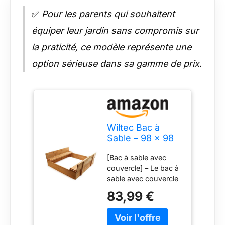
✅
Pour les parents qui souhaitent
équiper leur jardin sans compromis sur
la praticité, ce modèle représente une
option sérieuse dans sa gamme de prix.
Wiltec Bac à
Sable – 98 x 98
x 18 cm – en
[Bac à sable avec
Bois – avec
couvercle] – Le bac à
Couvercle
sable avec couvercle
Repliable, 2
de Wiltec est conçu
Bancs intégrés
83,99 €
pour offrir un espace
avec Dossier –
de jeu sécurisé aux
Jeux extérieur
enfants. Son
Enfants