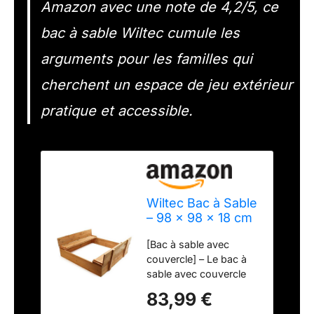
Amazon avec une note de 4,2/5, ce
bac à sable Wiltec cumule les
arguments pour les familles qui
cherchent un espace de jeu extérieur
pratique et accessible.
Wiltec Bac à Sable
– 98 x 98 x 18 cm
– en Bois – avec
[Bac à sable avec
Couvercle
couvercle] – Le bac à
Repliable, 2 Bancs
sable avec couvercle
intégrés avec
de Wiltec est conçu
Dossier – Jeux
83,99 €
pour offrir un espace
extérieur Enfants