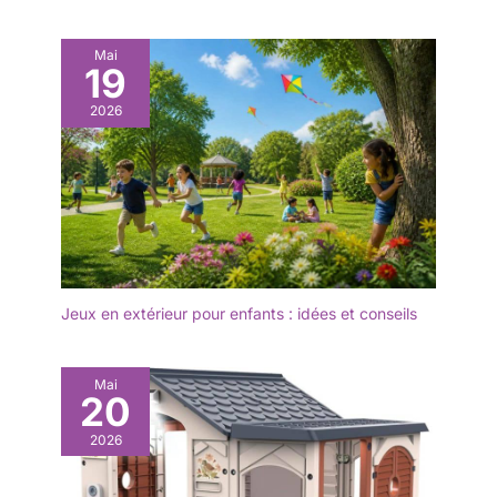
sable évite la
dispersion du sable
et garantit une
Mai
19
longue durée
d’utilisation. Une
2026
solution idéale pour
le jeu en plein air
Jeux en extérieur pour enfants : idées et conseils
Mai
20
2026