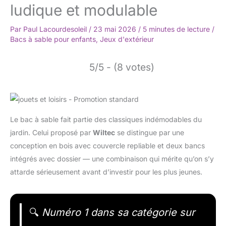
ludique et modulable
Par
Paul Lacourdesoleil
/
23 mai 2026
/
5 minutes de lecture
/
Bacs à sable pour enfants
,
Jeux d'extérieur
5/5 - (8 votes)
Le bac à sable fait partie des classiques indémodables du
jardin. Celui proposé par
Wiltec
se distingue par une
conception en bois avec couvercle repliable et deux bancs
intégrés avec dossier — une combinaison qui mérite qu’on s’y
attarde sérieusement avant d’investir pour les plus jeunes.
🔍
Numéro 1 dans sa catégorie sur