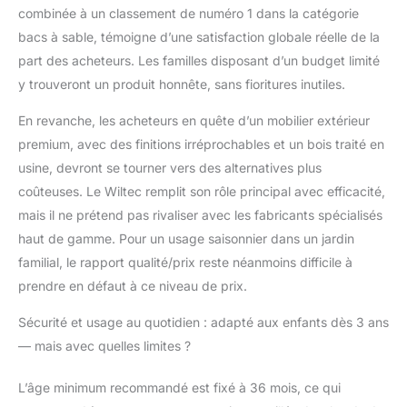
sable propre et prêt à
combinée à un classement de numéro 1 dans la catégorie
l’emploi à tout moment
bacs à sable, témoigne d’une satisfaction globale réelle de la
[Jeu sable enfant] – La
part des acheteurs. Les familles disposant d’un budget limité
quantité de sable
nécessaire dépend de
y trouveront un produit honnête, sans fioritures inutiles.
la profondeur du trou
creusé. Une
En revanche, les acheteurs en quête d’un mobilier extérieur
profondeur de 15 cm
premium, avec des finitions irréprochables et un bois traité en
nécessite environ 8
usine, devront se tourner vers des alternatives plus
sacs de 25 kg, tandis
coûteuses. Le Wiltec remplit son rôle principal avec efficacité,
qu’une profondeur de
20 cm en nécessite 10.
mais il ne prétend pas rivaliser avec les fabricants spécialisés
Grâce à son couvercle
haut de gamme. Pour un usage saisonnier dans un jardin
rabattable, ce bac sable
familial, le rapport qualité/prix reste néanmoins difficile à
évite la dispersion du
prendre en défaut à ce niveau de prix.
sable et garantit une
longue durée
Sécurité et usage au quotidien : adapté aux enfants dès 3 ans
d’utilisation. Une
— mais avec quelles limites ?
solution idéale pour le
jeu en plein air
L’âge minimum recommandé est fixé à 36 mois, ce qui