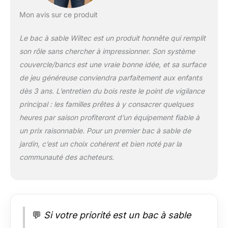
châteaux ou créer
des formes
Mon avis sur ce produit
développent la
motricité et
Le bac à sable Wiltec est un produit honnête qui remplit
l’imagination. Son
son rôle sans chercher à impressionner. Son système
format compact et
couvercle/bancs est une vraie bonne idée, et sa surface
ses matériaux
résistants en font un
de jeu généreuse conviendra parfaitement aux enfants
jeu extérieur parfait
dès 3 ans. L’entretien du bois reste le point de vigilance
pour jardin, terrasse
principal : les familles prêtes à y consacrer quelques
ou toute aire de jeux
heures par saison profiteront d’un équipement fiable à
familiale. Adapté aux
un prix raisonnable. Pour un premier bac à sable de
petits comme aux
plus grands [Bac à
jardin, c’est un choix cohérent et bien noté par la
sable bois] –
communauté des acheteurs.
Fabriqué en bois
robuste, ce bac à
sable bois assure
une solidité optimale
face aux intempéries
💬
Si votre priorité est un bac à sable
et à l’usure du temps.
Les planches