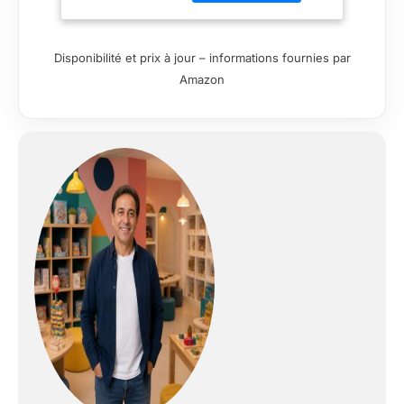
couvercle rabattable
protège le sable des
impuretés et des
Disponibilité et prix à jour – informations fournies par
intempéries. Lorsqu’il
Amazon
est ouvert, il se
transforme en bancs
pratiques avec
dossier, permettant
aux enfants de jouer
confortablement. Son
design ingénieux
favorise une
utilisation
fonctionnelle [Jeu
extérieur enfant] – Ce
bac à sable est idéal
pour stimuler la
créativité des enfants
en extérieur. Creuser,
modeler le sable,
construire des