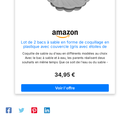
garantissent une
résistance prolongée
en extérieur. Grâce à
sa conception stable
et naturelle, il
s’intègre
parfaitement dans
Lot de 2 bacs à sable en forme de coquillage en
plastique avec couvercle (gris avec étoiles de
tous types de jardins
mer)
Coquille de sable ou d'eau en différents modèles au choix
et offre un espace de
Avec le bac à sable et à eau, les parents réalisent deux
jeu sécurisé et
souhaits en même temps Que ce soit de l'eau ou du sable -
esthétique [Espace
c'est à chaque fois une petite fête sur la plage Taille de chaque
moitié de coquille : environ 86 x env. 77 x H env. 18 cm
confortable] – Avec
34,95 €
des dimensions de
98 x 98 x 21 cm, ce
bac à sable enfant
offre suffisamment
d’espace pour
plusieurs enfants.
Ses bancs intégrés
d’une largeur de 17
cm et d’un dossier de