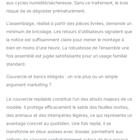
aux cycles humidité/sécheresse. Sans ce traitement, le bois
formes développent la
risque de se dégrader prématurément.
motricité et
l’imagination. Son
L’assemblage, réalisé à partir des pièces livrées, demande un
format compact et ses
minimum de bricolage. Les retours d’utilisateurs signalent que
matériaux résistants en
font un jeu extérieur
la notice est suffisamment claire pour mener le montage à
parfait pour jardin,
bien en moins d’une heure. La robustesse de l’ensemble une
terrasse ou toute aire
fois assemblé est jugée satisfaisante pour un usage familial
de jeux familiale.
standard.
Adapté aux petits
comme aux plus
Couvercle et bancs intégrés : un vrai plus ou un simple
grands [Bac à sable
argument marketing ?
bois] – Fabriqué en
bois robuste, ce bac à
sable bois assure une
Le couvercle repliable constitue l’un des atouts majeurs de ce
solidité optimale face
modèle. Il protège efficacement le sable des feuilles mortes,
aux intempéries et à
des animaux et des intempéries légères, ce qui représente un
l’usure du temps. Les
avantage concret au quotidien. Une fois replié, il se
planches épaisses et
traitées garantissent
transforme en deux assises avec dossier, permettant aux
une résistance
enfants de s’asseoir confortablement autour de leur espace