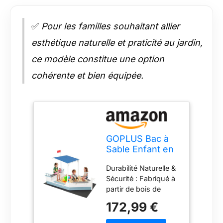
✅
Pour les familles souhaitant allier
esthétique naturelle et praticité au jardin,
ce modèle constitue une option
cohérente et bien équipée.
GOPLUS Bac à
Sable Enfant en
Bois de Sapin,
Durabilité Naturelle &
Bac à Sable
Sécurité : Fabriqué à
Exterieur en
partir de bois de
Forme de Bateau
sapin naturel de
avec Auvent
172,99 €
haute qualité, le bac à
Incliné,
sable pour enfants
Doublure,