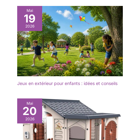
aquatique unique et amusant
pour l'été. Il convient aux
Mai
garçons et aux filles pour jouer
19
dans divers scénarios tels que
les piscines, les lacs, les
2026
rivières, etc.
Jeux en extérieur pour enfants : idées et conseils
Mai
20
2026