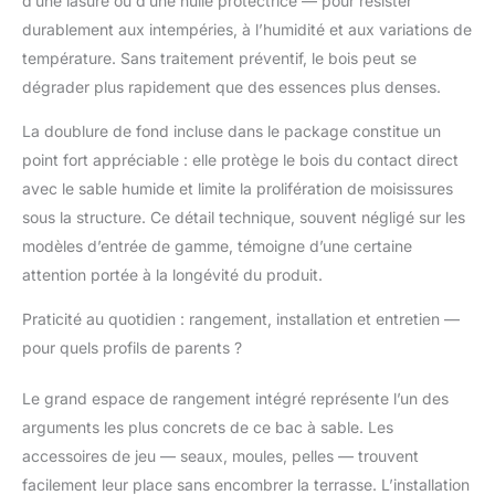
d’une lasure ou d’une huile protectrice — pour résister
pour accueillir
confortablement 2 à 3
durablement aux intempéries, à l’humidité et aux variations de
enfants, le bac à sable
température. Sans traitement préventif, le bois peut se
de jardin comprend
dégrader plus rapidement que des essences plus denses.
plusieurs sièges
spacieux pour des jeux
La doublure de fond incluse dans le package constitue un
sociaux. De plus, les
point fort appréciable : elle protège le bois du contact direct
espaces de rangement
avec le sable humide et limite la prolifération de moisissures
sous siège et sous
marche permettent de
sous la structure. Ce détail technique, souvent négligé sur les
garder les essentiels
modèles d’entrée de gamme, témoigne d’une certaine
organisés et à portée
attention portée à la longévité du produit.
de main. Apparence de
Bateau : Avec un
Praticité au quotidien : rangement, installation et entretien —
design amusant en
pour quels profils de parents ?
forme de bateau
complété par un
drapeau rouge, une
Le grand espace de rangement intégré représente l’un des
barre et une proue, le
arguments les plus concrets de ce bac à sable. Les
bac à sable pour
accessoires de jeu — seaux, moules, pelles — trouvent
enfants stimule
facilement leur place sans encombrer la terrasse. L’installation
l'imagination et