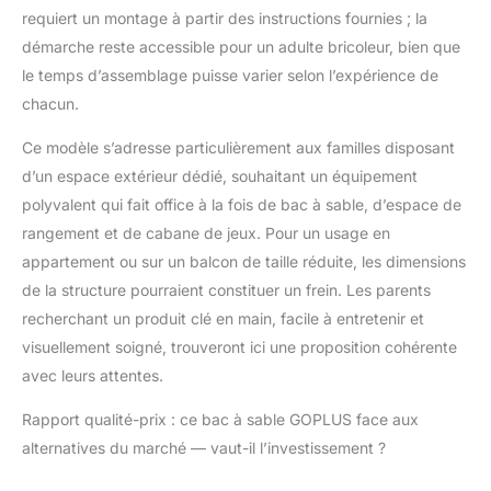
requiert un montage à partir des instructions fournies ; la
l'aventure. De plus,
c'est un ajout
démarche reste accessible pour un adulte bricoleur, bien que
charmant au jardin et à
le temps d’assemblage puisse varier selon l’expérience de
la terrasse, offrant à la
chacun.
fois du plaisir et une
valeur esthétique dans
Ce modèle s’adresse particulièrement aux familles disposant
de nombreux
d’un espace extérieur dédié, souhaitant un équipement
environnements.
polyvalent qui fait office à la fois de bac à sable, d’espace de
rangement et de cabane de jeux. Pour un usage en
appartement ou sur un balcon de taille réduite, les dimensions
de la structure pourraient constituer un frein. Les parents
recherchant un produit clé en main, facile à entretenir et
visuellement soigné, trouveront ici une proposition cohérente
avec leurs attentes.
Rapport qualité-prix : ce bac à sable GOPLUS face aux
alternatives du marché — vaut-il l’investissement ?