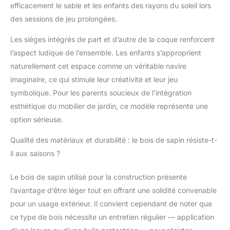
soutiennent l'auvent, le
efficacement le sable et les enfants des rayons du soleil lors
rendant plus fiable.
des sessions de jeu prolongées.
Fond Ouvert avec
Doublure : Le fond
Les sièges intégrés de part et d’autre de la coque renforcent
ouvert du bac à sable
l’aspect ludique de l’ensemble. Les enfants s’approprient
en bois est doublé
naturellement cet espace comme un véritable navire
pour favoriser la
imaginaire, ce qui stimule leur créativité et leur jeu
ventilation et faciliter le
drainage, gardant le
symbolique. Pour les parents soucieux de l’intégration
sable propre et
esthétique du mobilier de jardin, ce modèle représente une
maintenant une
option sérieuse.
humidité optimale du
sable. De plus, cela
Qualité des matériaux et durabilité : le bois de sapin résiste-t-
aide à ajuster la
il aux saisons ?
profondeur du sable et
à protéger contre les
Le bois de sapin utilisé pour la construction présente
animaux, augmentant
la sécurité de l'aire de
l’avantage d’être léger tout en offrant une solidité convenable
jeu. Sièges Spacieux &
pour un usage extérieur. Il convient cependant de noter que
Solutions de
ce type de bois nécessite un entretien régulier — application
Rangement : Conçu