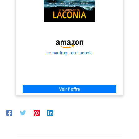
pour accueillir
télécommandé adulte fourni
l'effet d'éclairage LED,
avec 2 batteries rechargeables.
magnifique et coloré, vous
confortablement 2 à
Ce pack permet d'atteindre 120
pouvez bien le contrôler même
3 enfants, le bac à
minutes de navigation totale.
dans un environnement sombre.
sable de jardin
Idéal pour ceux qui cherchent
De plus, le bateau
un rc boat performant ou un
telecommandé enfant a la
comprend plusieurs
bateau telecommande adulte
fonction "ne jamais chavirer ".
sièges spacieux pour
sans l'attente d'une recharge
La conception unique de la
fréquente. Sécurité & Anti-
coque assure une navigation
des jeux sociaux. De
Chavirage: Sécurisez votre
stable dans le vent et les
plus, les espaces de
bateau télécommandé adulte
vagues, et même si le bateau
rangement sous
Le naufrage du Laconia
style avec la fonction de
chavire, il peut être réinitialisé
redressement automatique en
avec une seule touche par la
siège et sous marche
cas de retournement. Ce bateau
télécommande sans intervention
permettent de garder
telecommande dispose aussi
humaine. ☀️【Alarme de Batterie
d'une alerte de batterie faible et
Faible et Hors de Portée】: Ce
les essentiels
de distance (80m). Sa double
bateau telecommandé dispose
organisés et à portée
coque étanche protège
d'un système d'alarme de
de main. Apparence
parfaitement ce bateau rc
batterie faible et d'une fonction
adulte. Cadeau & Course
d'alarme hors de portée.
de Bateau : Avec un
2.4GHz: Grâce à la technologie
Lorsque la batterie est faible, le
design amusant en
2.4GHz sans interférence,
système d'alarme clignote en
lancez des défis entre plusieurs
rouge pour vous informer à
forme de bateau
bateaux telecommande. Ce
temps afin que vous ayez
complété par un
bateau radiocommandé adulte
suffisamment de temps pour
drapeau rouge, une
est le cadeau parfait pour les 8
rappeler le bateau RC ; lorsque
ans et plus. Un bateau
le bateau RC est à plus de 80
barre et une proue, le
telecommande enfant robuste,
mètres de vous, le bateau RC
bac à sable pour
idéal pour les anniversaires,
clignote en vert pour vous le
noël, jour des Enfants ou une
rappeler. ⚓️【Durable et
enfants stimule