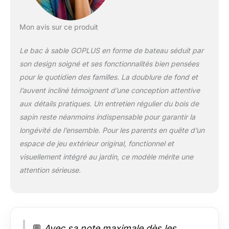
l'auvent, le rendant
plus fiable. Fond
Ouvert avec Doublure
Mon avis sur ce produit
: Le fond ouvert du
bac à sable en bois
Le bac à sable GOPLUS en forme de bateau séduit par
est doublé pour
son design soigné et ses fonctionnalités bien pensées
favoriser la ventilation
pour le quotidien des familles. La doublure de fond et
et faciliter le drainage,
gardant le sable
l’auvent incliné témoignent d’une conception attentive
propre et maintenant
aux détails pratiques. Un entretien régulier du bois de
une humidité
sapin reste néanmoins indispensable pour garantir la
optimale du sable. De
longévité de l’ensemble. Pour les parents en quête d’un
plus, cela aide à
espace de jeu extérieur original, fonctionnel et
ajuster la profondeur
du sable et à
visuellement intégré au jardin, ce modèle mérite une
protéger contre les
attention sérieuse.
animaux,
augmentant la
sécurité de l'aire de
jeu. Sièges Spacieux
& Solutions de
💬
Avec sa note maximale dès les