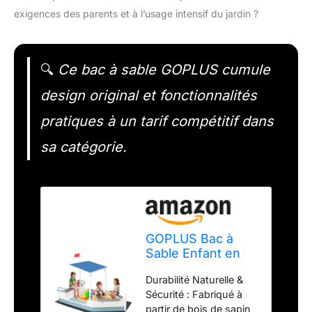
exigences des parents et à l’usage intensif du jardin ?
🔍
Ce bac à sable GOPLUS cumule
design original et fonctionnalités
pratiques à un tarif compétitif dans
sa catégorie.
GOPLUS Bac à
Sable Enfant en
Bois de Sapin, Bac
Durabilité Naturelle &
à Sable Exterieur
Sécurité : Fabriqué à
en Forme de
partir de bois de sapin
Bateau avec