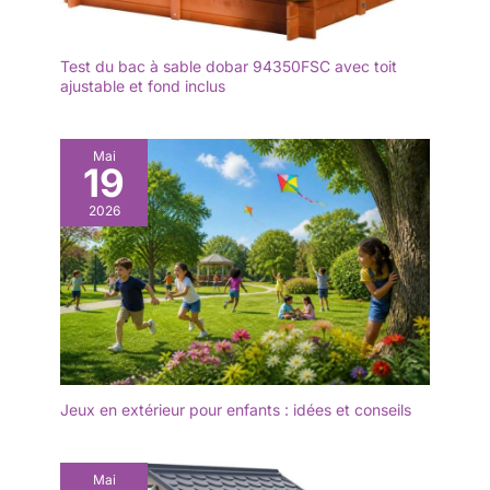
Test du bac à sable dobar 94350FSC avec toit
ajustable et fond inclus
Mai
19
2026
Jeux en extérieur pour enfants : idées et conseils
Mai