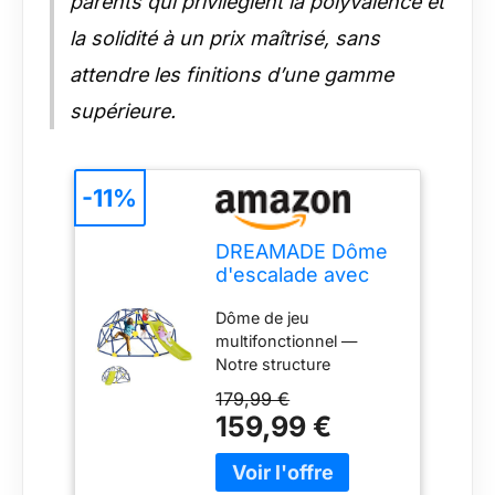
parents qui privilégient la polyvalence et
la solidité à un prix maîtrisé, sans
attendre les finitions d’une gamme
supérieure.
-11%
DREAMADE Dôme
d'escalade avec
Toboggan pour 3-
Dôme de jeu
10 Ans, Plateforme
multifonctionnel —
en Tissu, Cadre
Notre structure
Métallique, Échelle
d'escalade
à Grimper Centre
179,99 €
hémisphérique offre aux
d'Activité, Aire de
159,99 €
enfants une expérience
Jeu
de jeu enrichissante.
Intérieur&Extérieur,
Non seulement les
Charge 180 kg