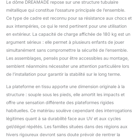
Le dôme DREAMADE repose sur une structure tubulaire
Structure stable —
métallique qui constitue l’ossature principale de l’ensemble.
Fabriqué de tuyaux en
métal revêtus de
Ce type de cadre est reconnu pour sa résistance aux chocs et
poudre, notre ensemble
aux intempéries, ce qui le rend pertinent pour une utilisation
de dôme d'escalade
en extérieur. La capacité de charge affichée de 180 kg est un
garantit une longue
argument sérieux : elle permet à plusieurs enfants de jouer
durée de vie et une
simultanément sans compromettre la sécurité de l’ensemble.
stabilité exceptionnelle
après l'installation.
Les assemblages, pensés pour être accessibles au montage,
L'ensemble du jeu peut
semblent néanmoins nécessiter une attention particulière lors
supporter un poids
de l’installation pour garantir la stabilité sur le long terme.
jusqu'à 180 kg. des
rampes de sécurité des
La plateforme en tissu apporte une dimension originale à la
deux côtés du
structure : souple sous les pieds, elle amortit les impacts et
toboggan assurent la
sécurité des enfants
offre une sensation différente des plateformes rigides
lorsqu'ils glissent. Les
habituelles. Ce matériau soulève cependant des interrogations
coins et les bords lisses
légitimes quant à sa durabilité face aux UV et aux cycles
créent une aire de jeu
gel/dégel répétés. Les familles situées dans des régions aux
sûre pour tous les
enfants. Matières
hivers rigoureux devront sans doute prévoir de rentrer la