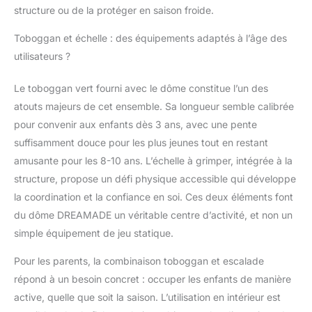
premières de haute
structure ou de la protéger en saison froide.
qualité — Notre dôme
pour enfants est
Toboggan et échelle : des équipements adaptés à l’âge des
composé de tubes
utilisateurs ?
d'acier de haute qualité
qui sont inoxydables,
Le toboggan vert fourni avec le dôme constitue l’un des
résistants à l'usure et
atouts majeurs de cet ensemble. Sa longueur semble calibrée
aux intempéries. La
plate-forme du
pour convenir aux enfants dès 3 ans, avec une pente
toboggan est
suffisamment douce pour les plus jeunes tout en restant
composée d'un tapis en
amusante pour les 8-10 ans. L’échelle à grimper, intégrée à la
tissu premium résistant
structure, propose un défi physique accessible qui développe
au soleil et à l'eau, qui
est résistant à la lumière
la coordination et la confiance en soi. Ces deux éléments font
et aux déchirures.
du dôme DREAMADE un véritable centre d’activité, et non un
Centre d'activité
simple équipement de jeu statique.
éducatif — Ce dôme de
jeu sera un cadeau de
Pour les parents, la combinaison toboggan et escalade
fête ou d'anniversaire
répond à un besoin concret : occuper les enfants de manière
idéal pour les 3-10 ans.
active, quelle que soit la saison. L’utilisation en intérieur est
Il peut non seulement