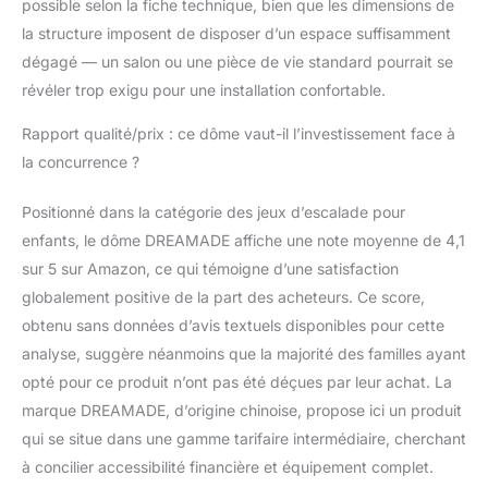
apporter aux enfants un
possible selon la fiche technique, bien que les dimensions de
amusement sans fin et
la structure imposent de disposer d’un espace suffisamment
brûler leur énergie pour
dégagé — un salon ou une pièce de vie standard pourrait se
libérer les parents, mais
révéler trop exigu pour une installation confortable.
il est également
excellent pour les
Rapport qualité/prix : ce dôme vaut-il l’investissement face à
compétences motrices
la concurrence ?
des enfants, la capacité
d'équilibre, la
coordination main-pied
Positionné dans la catégorie des jeux d’escalade pour
et la pensée critique.
enfants, le dôme DREAMADE affiche une note moyenne de 4,1
Montage et entretien
sur 5 sur Amazon, ce qui témoigne d’une satisfaction
facile — Nous
globalement positive de la part des acheteurs. Ce score,
fournissons des
instructions de montage
obtenu sans données d’avis textuels disponibles pour cette
détaillées pour que le
analyse, suggère néanmoins que la majorité des familles ayant
montage de cette
opté pour ce produit n’ont pas été déçues par leur achat. La
structure d'escalade
marque DREAMADE, d’origine chinoise, propose ici un produit
pour enfants ne soit pas
compliqué. L'entretien
qui se situe dans une gamme tarifaire intermédiaire, cherchant
quotidien ne nécessite
à concilier accessibilité financière et équipement complet.
qu'un chiffon humide.