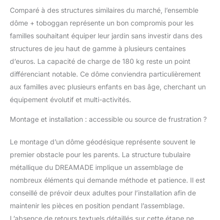
Donc votre petit est libre
Comparé à des structures similaires du marché, l’ensemble
de jouer avec lui à
dôme + toboggan représente un bon compromis pour les
l'intérieur ou à
familles souhaitant équiper leur jardin sans investir dans des
l'extérieur.
structures de jeu haut de gamme à plusieurs centaines
d’euros. La capacité de charge de 180 kg reste un point
différenciant notable. Ce dôme conviendra particulièrement
aux familles avec plusieurs enfants en bas âge, cherchant un
équipement évolutif et multi-activités.
Montage et installation : accessible ou source de frustration ?
Le montage d’un dôme géodésique représente souvent le
premier obstacle pour les parents. La structure tubulaire
métallique du DREAMADE implique un assemblage de
nombreux éléments qui demande méthode et patience. Il est
conseillé de prévoir deux adultes pour l’installation afin de
maintenir les pièces en position pendant l’assemblage.
L’absence de retours textuels détaillés sur cette étape ne