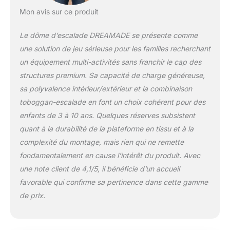
jusqu'à 180 kg. des
rampes de sécurité des
Mon avis sur ce produit
deux côtés du
toboggan assurent la
Le dôme d’escalade DREAMADE se présente comme
sécurité des enfants
une solution de jeu sérieuse pour les familles recherchant
lorsqu'ils glissent. Les
un équipement multi-activités sans franchir le cap des
coins et les bords lisses
structures premium. Sa capacité de charge généreuse,
créent une aire de jeu
sûre pour tous les
sa polyvalence intérieur/extérieur et la combinaison
enfants. Matières
toboggan-escalade en font un choix cohérent pour des
premières de haute
enfants de 3 à 10 ans. Quelques réserves subsistent
qualité — Notre dôme
quant à la durabilité de la plateforme en tissu et à la
pour enfants est
composé de tubes
complexité du montage, mais rien qui ne remette
d'acier de haute qualité
fondamentalement en cause l’intérêt du produit. Avec
qui sont inoxydables,
une note client de 4,1/5, il bénéficie d’un accueil
résistants à l'usure et
favorable qui confirme sa pertinence dans cette gamme
aux intempéries. La
plate-forme du
de prix.
toboggan est
composée d'un tapis en
tissu premium résistant