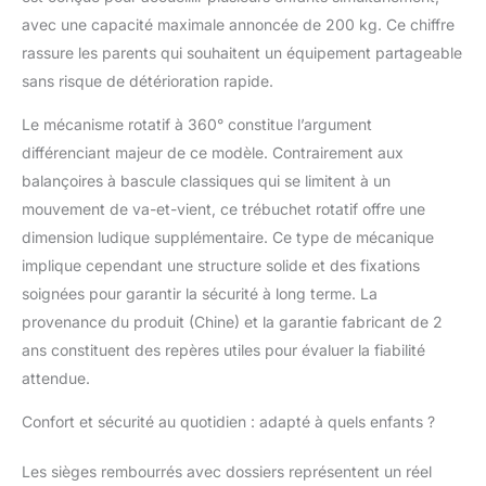
kg par assise pour
avec une capacité maximale annoncée de 200 kg. Ce chiffre
garantir une expérience
de jeu extérieure stable,
rassure les parents qui souhaitent un équipement partageable
robuste et fiable.
sans risque de détérioration rapide.
CONFORT ET
PROTECTION
Le mécanisme rotatif à 360° constitue l’argument
OPTIMAUX : Sièges
différenciant majeur de ce modèle. Contrairement aux
rembourrés et dossiers
balançoires à bascule classiques qui se limitent à un
confortables assurent
mouvement de va-et-vient, ce trébuchet rotatif offre une
un confort
exceptionnel, tandis
dimension ludique supplémentaire. Ce type de mécanique
que les roues butoirs
implique cependant une structure solide et des fixations
garantissent des
soignées pour garantir la sécurité à long terme. La
atterrissages doux et
provenance du produit (Chine) et la garantie fabricant de 2
une utilisation sans
secousses pour vos
ans constituent des repères utiles pour évaluer la fiabilité
tout-petits. BASE
attendue.
STABLE ET SÉCURISÉE
: La large base à quatre
Confort et sécurité au quotidien : adapté à quels enfants ?
points offre une
excellente stabilité,
Les sièges rembourrés avec dossiers représentent un réel
empêchant les