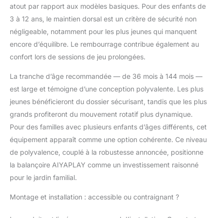
atout par rapport aux modèles basiques. Pour des enfants de
renversements
3 à 12 ans, le maintien dorsal est un critère de sécurité non
pendant les jeux
animés et garantissant
négligeable, notamment pour les plus jeunes qui manquent
une installation
encore d’équilibre. Le rembourrage contribue également au
sécurisée sur l'herbe
confort lors de sessions de jeu prolongées.
ou à l'intérieur pour des
heures de
La tranche d’âge recommandée — de 36 mois à 144 mois —
divertissement.
est large et témoigne d’une conception polyvalente. Les plus
STIMULE LE
DÉVELOPPEMENT
jeunes bénéficieront du dossier sécurisant, tandis que les plus
SAIN : Cette balançoire
grands profiteront du mouvement rotatif plus dynamique.
à bascule pour enfant
Pour des familles avec plusieurs enfants d’âges différents, cet
renforce muscles,
équipement apparaît comme une option cohérente. Ce niveau
tronc, coordination,
tout en encourageant
de polyvalence, couplé à la robustesse annoncée, positionne
travail d'équipe et
la balançoire AIYAPLAY comme un investissement raisonné
communication lorsque
pour le jardin familial.
les enfants tournent et
rebondissent
Montage et installation : accessible ou contraignant ?
ensemble.