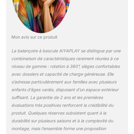
pour garantir une
expérience de jeu
extérieure stable,
robuste et fiable.
CONFORT ET
PROTECTION
Mon avis sur ce produit
OPTIMAUX : Sièges
rembourrés et
La balançoire à bascule AIYAPLAY se distingue par une
dossiers confortables
combinaison de caractéristiques rarement réunies à ce
assurent un confort
exceptionnel, tandis
niveau de gamme : rotation à 360°, sièges confortables
que les roues butoirs
avec dossiers et capacité de charge généreuse. Elle
garantissent des
s’adresse particulièrement aux familles avec plusieurs
atterrissages doux et
enfants d’âges variés, disposant d’un espace extérieur
une utilisation sans
secousses pour vos
suffisant. La garantie de 2 ans et les premières
tout-petits. BASE
évaluations très positives renforcent la crédibilité du
STABLE ET
produit. Quelques réserves subsistent quant à la
SÉCURISÉE : La large
durabilité sur plusieurs saisons et à la complexité du
base à quatre points
offre une excellente
montage, mais l’ensemble forme une proposition