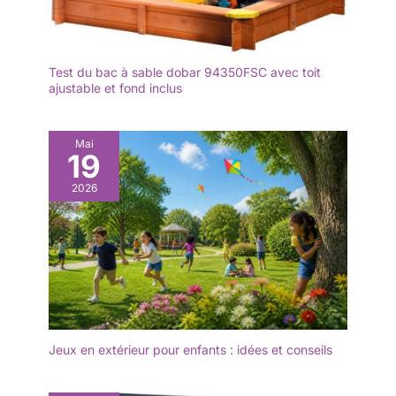
Test du bac à sable dobar 94350FSC avec toit
ajustable et fond inclus
Mai
19
2026
Jeux en extérieur pour enfants : idées et conseils