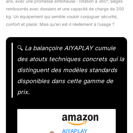
ans, avec une promesse ambitieuse : rotation à 360°, sièges
rembourrés avec dossiers et une capacité de charge de 200
kg. Un équipement qui semble vouloir conjuguer sécurité,
confort et plaisir. Mais qu’en est-il réellement à l’usage ?
🔍
La balançoire AIYAPLAY cumule
des atouts techniques concrets qui la
distinguent des modèles standards
disponibles dans cette gamme de
prix.
AIYAPLAY