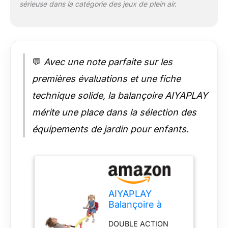
stabilité, empêchant
sérieuse dans la catégorie des jeux de plein air.
les renversements
pendant les jeux
animés et
garantissant une
installation sécurisée
💬
Avec une note parfaite sur les
sur l'herbe ou à
l'intérieur pour des
premières évaluations et une fiche
heures de
technique solide, la balançoire AIYAPLAY
divertissement.
STIMULE LE
mérite une place dans la sélection des
DÉVELOPPEMENT
équipements de jardin pour enfants.
SAIN : Cette
balançoire à bascule
pour enfant renforce
muscles, tronc,
coordination, tout en
encourageant travail
AIYAPLAY
d'équipe et
Balançoire à
communication
Bascule Enfant,
lorsque les enfants
DOUBLE ACTION
trébuchet Rotatif
tournent et