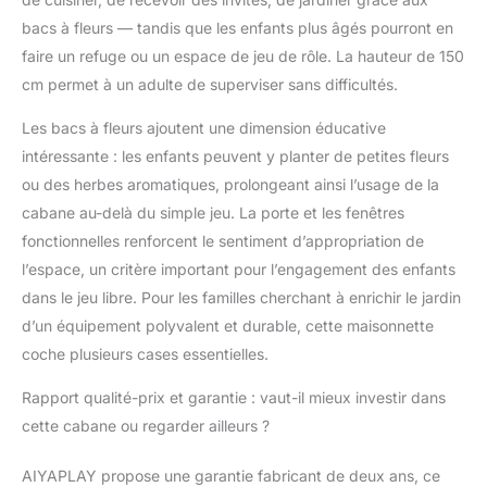
coopération et la
bacs à fleurs — tandis que les enfants plus âgés pourront en
confiance des enfants.
faire un refuge ou un espace de jeu de rôle. La hauteur de 150
Offrir un espace qui
leur appartient favorise
cm permet à un adulte de superviser sans difficultés.
leur développement
social et leur sentiment
Les bacs à fleurs ajoutent une dimension éducative
de responsabilité à
intéressante : les enfants peuvent y planter de petites fleurs
travers des jeux
ou des herbes aromatiques, prolongeant ainsi l’usage de la
créatifs et autonomes.
cabane au-delà du simple jeu. La porte et les fenêtres
fonctionnelles renforcent le sentiment d’appropriation de
l’espace, un critère important pour l’engagement des enfants
dans le jeu libre. Pour les familles cherchant à enrichir le jardin
d’un équipement polyvalent et durable, cette maisonnette
coche plusieurs cases essentielles.
Rapport qualité-prix et garantie : vaut-il mieux investir dans
cette cabane ou regarder ailleurs ?
AIYAPLAY propose une garantie fabricant de deux ans, ce