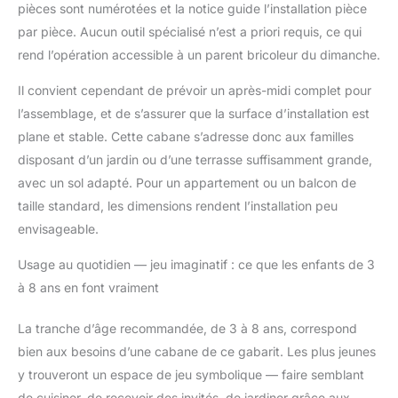
pièces sont numérotées et la notice guide l’installation pièce
stimulant leur créativité
par pièce. Aucun outil spécialisé n’est a priori requis, ce qui
et leur sens des
responsabilités.
rend l’opération accessible à un parent bricoleur du dimanche.
DESIGN OUVERT ET
AÉRÉ : Avec une porte
Il convient cependant de prévoir un après-midi complet pour
à mi-hauteur et trois
l’assemblage, et de s’assurer que la surface d’installation est
grandes fenêtres, cette
plane et stable. Cette cabane s’adresse donc aux familles
cabane de jardin pour
disposant d’un jardin ou d’une terrasse suffisamment grande,
enfants garantit une
avec un sol adapté. Pour un appartement ou un balcon de
luminosité naturelle et
une bonne ventilation.
taille standard, les dimensions rendent l’installation peu
Les parents peuvent
envisageable.
surveiller facilement
tout en offrant aux
Usage au quotidien — jeu imaginatif : ce que les enfants de 3
enfants un espace de
à 8 ans en font vraiment
jeu accueillant et
agréable. INSPIRER
La tranche d’âge recommandée, de 3 à 8 ans, correspond
L'INDÉPENDANCE :
Cette cabane de jeu
bien aux besoins d’une cabane de ce gabarit. Les plus jeunes
pour enfants stimule
y trouveront un espace de jeu symbolique — faire semblant
l'imagination, la
de cuisiner, de recevoir des invités, de jardiner grâce aux