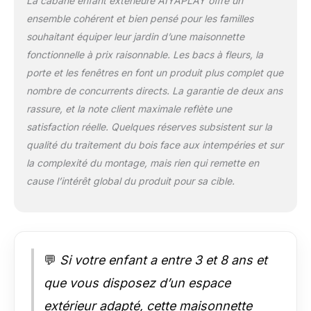
La cabane enfant extérieure AIYAPLAY offre un
meubles, et
ensemble cohérent et bien pensé pour les familles
s'adonner à des jeux
souhaitant équiper leur jardin d’une maisonnette
de rôle sans
contrainte. COIN
fonctionnelle à prix raisonnable. Les bacs à fleurs, la
JARDIN CRÉATIF :
porte et les fenêtres en font un produit plus complet que
Équipée de deux
nombre de concurrents directs. La garantie de deux ans
jardinières près de
rassure, et la note client maximale reflète une
l'entrée, cette cabane
satisfaction réelle. Quelques réserves subsistent sur la
en bois pour enfants
invite les enfants à
qualité du traitement du bois face aux intempéries et sur
cultiver des fleurs ou
la complexité du montage, mais rien qui remette en
à décorer selon les
cause l’intérêt global du produit pour sa cible.
saisons. Transformez
facilement cet espace
en boutique ou en
cottage de jardin,
stimulant leur
💬
Si votre enfant a entre 3 et 8 ans et
créativité et leur sens
des responsabilités.
que vous disposez d’un espace
DESIGN OUVERT ET
AÉRÉ : Avec une
extérieur adapté, cette maisonnette