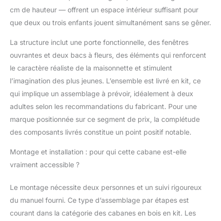
deux enfants offre une
cm de hauteur — offrent un espace intérieur suffisant pour
hauteur confortable et
un espace suffisant
que deux ou trois enfants jouent simultanément sans se gêner.
pour que les enfants
La structure inclut une porte fonctionnelle, des fenêtres
puissent bouger
librement, installer leurs
ouvrantes et deux bacs à fleurs, des éléments qui renforcent
jouets ou petits
le caractère réaliste de la maisonnette et stimulent
meubles, et s'adonner
l’imagination des plus jeunes. L’ensemble est livré en kit, ce
à des jeux de rôle sans
qui implique un assemblage à prévoir, idéalement à deux
contrainte. COIN
JARDIN CRÉATIF :
adultes selon les recommandations du fabricant. Pour une
Équipée de deux
marque positionnée sur ce segment de prix, la complétude
jardinières près de
des composants livrés constitue un point positif notable.
l'entrée, cette cabane
en bois pour enfants
Montage et installation : pour qui cette cabane est-elle
invite les enfants à
vraiment accessible ?
cultiver des fleurs ou à
décorer selon les
Le montage nécessite deux personnes et un suivi rigoureux
saisons. Transformez
facilement cet espace
du manuel fourni. Ce type d’assemblage par étapes est
en boutique ou en
courant dans la catégorie des cabanes en bois en kit. Les
cottage de jardin,