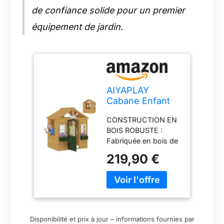
de confiance solide pour un premier
équipement de jardin.
AIYAPLAY
Cabane Enfant
Extérieur en Bois
CONSTRUCTION EN
3-8 Ans 134,5 x
BOIS ROBUSTE :
97 x 150 cm
Fabriquée en bois de
Marron
sapin avec une
219,90 €
peinture à base
d'eau, faible en
odeur, cette cabane
de jeu pour enfants
est idéale pour une
utilisation extérieure
Disponibilité et prix à jour – informations fournies par