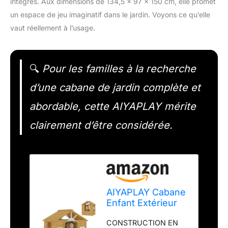
intégrés. Aux dimensions de 134,5 x 97 x 150 cm, elle promet
un espace de jeu imaginatif dans le jardin. Voyons ce qu’elle
vaut réellement à l’usage.
🔍
Pour les familles à la recherche
d’une cabane de jardin complète et
abordable, cette AIYAPLAY mérite
clairement d’être considérée.
AIYAPLAY Cabane
Enfant Extérieur
en Bois 3-8 Ans
CONSTRUCTION EN
134,5 x 97 x 150