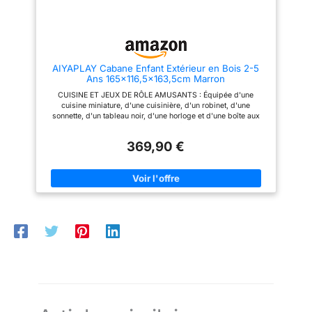
Cette cabane de jeu pour
Cette cabane de jeu pour
porte à mi-hauteur et
enfants favorise la créativité,
enfants favorise la créativité,
trois grandes
l'interaction sociale et le
l'interaction sociale et le
développement du langage à
développement du langage à
fenêtres, cette
travers des jeux de rôle avec
travers des jeux de rôle avec
cabane de jardin pour
amis et famille. INFORMATIONS
amis et famille. INFORMATIONS
enfants garantit une
AIYAPLAY Cabane Enfant Extérieur en Bois 2-5
DE LA MAISON POUR ENFANT
DE LA MAISON POUR ENFANT
Ans 165x116,5x163,5cm Marron
EXTÉRIEURE : Dim. totales : 114L
EXTÉRIEURE : Dim. totales : 114L
luminosité naturelle
x 126,4l x 135H cm ; - Hauteur
x 126,4l x 135H cm ; - Hauteur
CUISINE ET JEUX DE RÔLE AMUSANTS : Équipée d'une
et une bonne
avant-toit : 99 cm ; - Dim. porte
avant-toit : 99 cm ; - Dim. porte
cuisine miniature, d'une cuisinière, d'un robinet, d'une
: 41l x 85,5H cm ; - Âge
: 41l x 85,5H cm ; - Âge
ventilation. Les
sonnette, d'un tableau noir, d'une horloge et d'une boîte aux
recommandé : 3-8 ans ; -
recommandé : 3-8 ans ; -
parents peuvent
lettres, cette cabane de jardin pour enfants encourage les jeux
Certifications : EN71-1-2-3,
Certifications : EN71-1-2-3,
de rôle et de cuisine imaginaires, tout en développant la
surveiller facilement
EN71-8
EN71-8
369,90 €
créativité, les compétences sociales et la motricité fine. JEU DE
tout en offrant aux
JARDIN ET NATURE : Avec une mangeoire suspendue, une
clôture et des jardinières, cette maison de jeu pour enfants
enfants un espace de
offre un jardin interactif où ils peuvent prendre soin des
jeu accueillant et
oiseaux, cultiver des plantes, développer leur sens des
agréable. INSPIRER
responsabilités et jouer aux côtés de leurs amis à poils grâce à
une porte pour animaux. DURABILITÉ PAR TOUS LES TEMPS :
L'INDÉPENDANCE :
Conçue pour résister aux conditions extérieures, cette cabane
Cette cabane de jeu
en bois pour enfants est fabriquée en bois de sapin épais avec
une peinture à base d'eau et à faible odeur. Son toit et ses
pour enfants stimule
débords résistants aux intempéries protègent l'intérieur contre
l'imagination, la
le soleil et la pluie, garantissant un espace de jeu sûr et stable
coopération et la
toute l'année. CONCEPTION À VUE PANORAMIQUE À 360° :
Dotée de fenêtres et de rebords ouverts, cette cabane de jeu
confiance des
pour enfants offre aux parents une visibilité dégagée à 360°
enfants. Offrir un
pour surveiller les enfants pendant leurs jeux, tout en