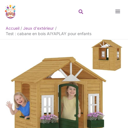
Aller
Rechercher
au
contenu
Accueil
Jeux d'extérieur
Test : cabane en bois AIYAPLAY pour enfants