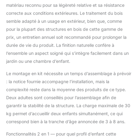
tente de jeu assure une
matériau reconnu pour sa légèreté relative et sa résistance
aire de jeu spacieuse
correcte aux conditions extérieures. Le traitement du bois
pour 2 enfants de 3 à 8
semble adapté à un usage en extérieur, bien que, comme
ans pour se cacher,
pour la plupart des structures en bois de cette gamme de
grimper ou jouer. Avec
de jolis rideaux de
prix, un entretien annuel soit recommandé pour prolonger la
porte, cette tente offre
durée de vie du produit. La finition naturelle confère à
un coin privé pour lire
l’ensemble un aspect soigné qui s’intègre facilement dans un
ou dormir. 🎪【Matériau
jardin ou une chambre d’enfant.
en bois :】Fabriquée en
bois de sapin de haute
Le montage en kit nécessite un temps d’assemblage à prévoir
qualité, notre tente de
: la notice fournie accompagne l’installation, mais la
jeu est adaptée aux
enfants, sans odeur,
complexité reste dans la moyenne des produits de ce type.
sans danger et sans
Deux adultes sont conseillés pour l’assemblage afin de
BPA. En outre, le
garantir la stabilité de la structure. La charge maximale de 30
matériau en bois de
kg permet d’accueillir deux enfants simultanément, ce qui
sapin garantit une
grande résistance à
correspond bien à la tranche d’âge annoncée de 3 à 8 ans.
l'eau et à l'abrasion. 🎪
【Structure triangulaire
Fonctionnalités 2 en 1 — pour quel profil d’enfant cette