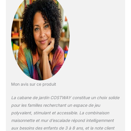
enfants. 🎪【Aire de
repos et de jeu:】
Mesurant 115 x 77 x
100 cm, cette tente
de jeu assure une
aire de jeu spacieuse
pour 2 enfants de 3 à
8 ans pour se cacher,
grimper ou jouer.
Avec de jolis rideaux
de porte, cette tente
offre un coin privé
pour lire ou dormir. 🎪
【Matériau en bois
Mon avis sur ce produit
:】Fabriquée en bois
de sapin de haute
La cabane de jardin COSTWAY constitue un choix solide
qualité, notre tente
pour les familles recherchant un espace de jeu
de jeu est adaptée
aux enfants, sans
polyvalent, stimulant et accessible. La combinaison
odeur, sans danger
maisonnette et mur d’escalade répond intelligemment
et sans BPA. En
aux besoins des enfants de 3 à 8 ans, et la note client
outre, le matériau en