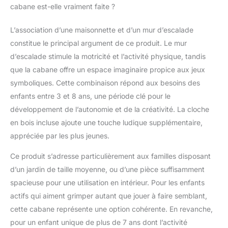
stable:】La maison de
cabane est-elle vraiment faite ?
jeu pour enfants avec
une structure
L’association d’une maisonnette et d’un mur d’escalade
triangulaire solide reste
constitue le principal argument de ce produit. Le mur
stable sur le sol et ne
d’escalade stimule la motricité et l’activité physique, tandis
s'effondre pas
facilement ou ne vacille
que la cabane offre un espace imaginaire propice aux jeux
pas après l'installation.
symboliques. Cette combinaison répond aux besoins des
Le mur d'escalade
enfants entre 3 et 8 ans, une période clé pour le
supporte un poids
développement de l’autonomie et de la créativité. La cloche
allant jusqu'à 30 kg. 🎪
【Facile à assembler &
en bois incluse ajoute une touche ludique supplémentaire,
à entretenir:】Notre
appréciée par les plus jeunes.
maison de jeu en bois
est livrée avec des
Ce produit s’adresse particulièrement aux familles disposant
instructions faciles à
d’un jardin de taille moyenne, ou d’une pièce suffisamment
suivre et tous les
spacieuse pour une utilisation en intérieur. Pour les enfants
accessoires
nécessaires, de sorte
actifs qui aiment grimper autant que jouer à faire semblant,
que vous pouvez
cette cabane représente une option cohérente. En revanche,
terminer l'installation
pour un enfant unique de plus de 7 ans dont l’activité
rapidement et