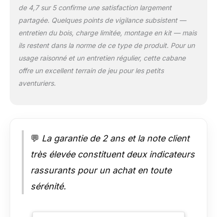
de 4,7 sur 5 confirme une satisfaction largement
bois de sapin garantit
une grande
partagée. Quelques points de vigilance subsistent —
résistance à l'eau et à
entretien du bois, charge limitée, montage en kit — mais
l'abrasion. 🎪
ils restent dans la norme de ce type de produit. Pour un
【Structure
usage raisonné et un entretien régulier, cette cabane
triangulaire stable:】
La maison de jeu
offre un excellent terrain de jeu pour les petits
pour enfants avec
aventuriers.
une structure
triangulaire solide
reste stable sur le sol
et ne s'effondre pas
facilement ou ne
💬
La garantie de 2 ans et la note client
vacille pas après
l'installation. Le mur
très élevée constituent deux indicateurs
d'escalade supporte
rassurants pour un achat en toute
un poids allant
jusqu'à 30 kg. 🎪
sérénité.
【Facile à assembler
& à entretenir:】Notre
maison de jeu en