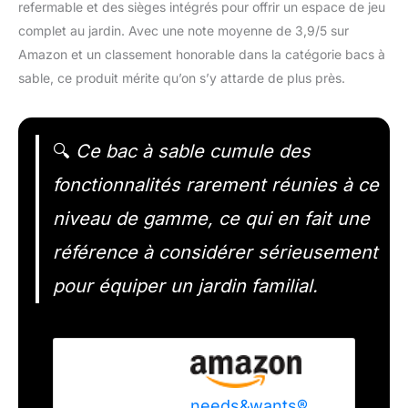
refermable et des sièges intégrés pour offrir un espace de jeu
complet au jardin. Avec une note moyenne de 3,9/5 sur
Amazon et un classement honorable dans la catégorie bacs à
sable, ce produit mérite qu’on s’y attarde de plus près.
🔍
Ce bac à sable cumule des
fonctionnalités rarement réunies à ce
niveau de gamme, ce qui en fait une
référence à considérer sérieusement
pour équiper un jardin familial.
needs&wants®