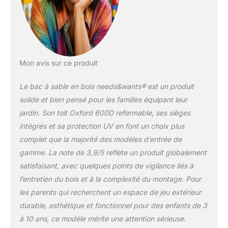
épaisse en non-tissé
contre les mauvaises
herbes (80 gr/m²) + 8
fixations, visserie
métallique solide,
couverture : toile
Mon avis sur ce produit
OXFORD 600D avec
revêtement PU
Le bac à sable en bois needs&wants® est un produit
imperméable avec 2
solide et bien pensé pour les familles équipant leur
ouvertures d'aération
jardin. Son toit Oxford 600D refermable, ses sièges
et cordon de serrage
PRATIQUE :
intégrés et sa protection UV en font un choix plus
couverture incluse
complet que la majorité des modèles d’entrée de
pour protéger de la
gamme. La note de 3,9/5 reflète un produit globalement
pluie, de la neige, de
satisfaisant, avec quelques points de vigilance liés à
la saleté, de la
l’entretien du bois et à la complexité du montage. Pour
poussière, du vent,
des intempéries, du
les parents qui recherchent un espace de jeu extérieur
soleil ; toit pivotant et
durable, esthétique et fonctionnel pour des enfants de 3
abaissable pour une
à 10 ans, ce modèle mérite une attention sérieuse.
protection optimale