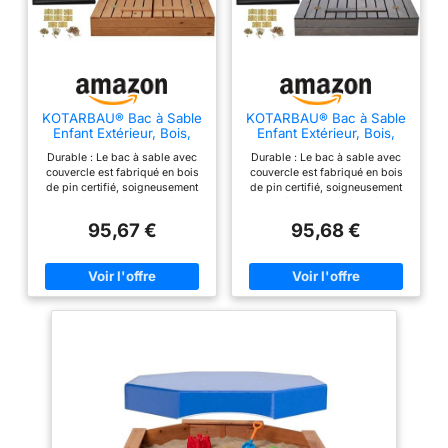
contre les mauvaises
herbes (80 gr/m²) + 8
fixations, visserie
métallique solide,
couverture : toile
OXFORD 600D avec
KOTARBAU® Bac à Sable
KOTARBAU® Bac à Sable
Enfant Extérieur, Bois,
Enfant Extérieur, Bois,
revêtement PU
120 x 120 cm
120 x 120 cm
imperméable avec 2
Durable : Le bac à sable avec
Durable : Le bac à sable avec
couvercle est fabriqué en bois
couvercle est fabriqué en bois
ouvertures d'aération
de pin certifié, soigneusement
de pin certifié, soigneusement
et cordon de serrage
travaillé et traité conformément
travaillé et traité conformément
à la norme EN71-3. Sa
à la norme EN71-3. Sa
PRATIQUE :
95,67 €
95,68 €
construction robuste garantit
construction robuste garantit
couverture incluse
une utilisation longue durée en
une utilisation longue durée en
pour protéger de la
extérieur. Fonctionnel : Ce bac à
extérieur. Fonctionnel : Ce bac à
sable en bois dispose de 2
sable en bois dispose de 2
pluie, de la neige, de
bancs rabattables qui servent
bancs rabattables qui servent
la saleté, de la
de couvercle lorsqu'ils ne sont
de couvercle lorsqu'ils ne sont
pas utilisés, protégeant ainsi le
pas utilisés, protégeant ainsi le
poussière, du vent,
sable des feuilles et des
sable des feuilles et des
des intempéries, du
animaux. Le tissu anti-
animaux. Le tissu anti-
soleil ; toit pivotant et
mauvaises herbes fourni sert de
mauvaises herbes fourni sert de
sous-couche, empêchant le
sous-couche, empêchant le
abaissable pour une
mélange du sable de jeu avec
mélange du sable de jeu avec
protection optimale
la terre et la croissance des
la terre et la croissance des
mauvaises herbes. Polyvalent :
mauvaises herbes. Polyvalent :
contre le soleil,
Le bac à sable avec couvercle
Le bac à sable avec couvercle