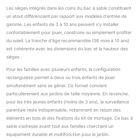
protection optimale
contre le soleil,
Les sièges intégrés dans les coins du bac à sable constituent
dimensions intérieures
un atout différenciant par rapport aux modèles d’entrée de
95 x 95 x 19 cm (l x p x
gamme. Les enfants de 3 à 10 ans peuvent s’y installer
h) = env. 150-170 litres
confortablement pour jouer, construire ou simplement profiter
ou 175-225 kg pour
remplir de sable, bancs
du soleil. La tranche d’âge recommandée (36 mois à 10 ans)
pour s'asseoir
est cohérente avec les dimensions du bac et la hauteur des
(capacité de charge
sièges.
env. 50 kg) DESIGN :
aspect estival à rayures
Pour les familles avec plusieurs enfants, la configuration
blanches et jaunes de
rectangulaire permet à deux ou trois enfants de jouer
la bâche de toit (pas
simultanément sans se gêner. Ce format convient
d'aspect "film
plastique" fin et
particulièrement aux jardins de taille moyenne. En revanche,
inesthétique), aspect
pour les très jeunes enfants (moins de 3 ans), la surveillance
bois naturel et noble
parentale reste indispensable, notamment en raison des
(n'hésite pas à peindre
éléments en bois et des fixations du kit de montage. Ce bac à
le bois selon tes
souhaits de couleur),
sable s’adresse avant tout aux familles cherchant un
dispositif d'arrêt blanc
équipement durable et multifonction pour le jardin.
et rond du toit du bac à