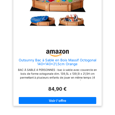
dimensions
convient aussi bien au jardin
convient aussi bien au jardin
intérieures 95 x 95 x
qu'au potager et offre un
qu'au potager et offre un
espace sécurisé pour jouer
espace sécurisé pour jouer
19 cm (l x p x h) =
dehors. Son aspect naturel
dehors. Son aspect naturel
env. 150-170 litres ou
s'intègre parfaitement dans
s'intègre parfaitement dans
différents environnements.
différents environnements.
175-225 kg pour
Pratique : Grâce aux trous pré-
Pratique : Grâce aux trous pré-
remplir de sable,
percés, le bac à sable se monte
percés, le bac à sable se monte
bancs pour s'asseoir
rapidement. La bâche de
rapidement. La bâche de
protection protège le bac à
protection protège le bac à
(capacité de charge
sable de la pluie, du soleil et du
sable de la pluie, du soleil et du
env. 50 kg) DESIGN :
vent, et reste utile même hors
vent, et reste utile même hors
saison. Données techniques :
saison. Données techniques :
aspect estival à
Longueur : 120 cm, largeur : 120
Longueur : 120 cm, largeur : 120
rayures blanches et
cm, hauteur : 22 cm, hauteur
cm, hauteur : 22 cm, hauteur
jaunes de la bâche de
Outsunny Bac à Sable en Bois Massif Octogonal
avec banc : 40 cm, épaisseur
avec banc : 40 cm, épaisseur
140x140x21,5cm Orange
des planches : 2 cm, quantité
des planches : 2 cm, quantité
toit (pas d'aspect
de sable nécessaire : env. 180
de sable nécessaire : env. 180
BAC À SABLE 4 PERSONNES : bac à sable avec couvercle en
"film plastique" fin et
kg, poids : 25 kg, matériau :
kg, poids : 25 kg, matériau :
bois de forme octogonale dim. 139,5L x 139,5l x 21,5H cm
bois de pin, Une nouvelle
bois de pin, Une nouvelle
inesthétique), aspect
permettant à plusieurs enfants de jouer en même temps (4
imprégnation du bois est
imprégnation du bois est
bois naturel et noble
maximum) - Convient aux enfants de 3 à 8 ans BÂCHE ET NON
recommandée, couleur : marron
recommandée, couleur : gris /
TISSÉ DE SOL INCLUS : bac à sable pour enfant extérieur avec
(n'hésite pas à
/ *Toutes les photos incluses
*Toutes les photos incluses
84,90 €
couvercle fourni avec une bâche de couverture et un non tissé
dans l'offre sont prises par nos
dans l'offre sont prises par nos
peindre le bois selon
de sol, idéal pour préserver la propreté du sable
soins et montrent l'apparence
soins et montrent l'apparence
CONCEPTION DE QUALITÉ : bac à sable avec cadre intégral
tes souhaits de
réelle du produit.
réelle du produit.
doté de 4 bancs : idéal pour s'asseoir hors du sable et
couleur), dispositif
façonner des chateaux sans se faire mal au dos - Fond non
d'arrêt blanc et rond
tissé (géotextile) ce qui permet à l'eau de pluie de s'évacuer
au lieu de stagner dans le sable. Petit plus, lorsqu'il pleut, le
du toit du bac à sable