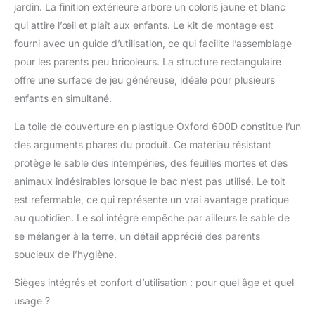
de protection contre
jardin. La finition extérieure arbore un coloris jaune et blanc
les UV, toile de fond
qui attire l’œil et plaît aux enfants. Le kit de montage est
épaisse en non-tissé
fourni avec un guide d’utilisation, ce qui facilite l’assemblage
contre les mauvaises
pour les parents peu bricoleurs. La structure rectangulaire
herbes (80 gr/m²) + 8
fixations, visserie
offre une surface de jeu généreuse, idéale pour plusieurs
métallique solide,
enfants en simultané.
couverture : toile
OXFORD 600D avec
La toile de couverture en plastique Oxford 600D constitue l’un
revêtement PU
des arguments phares du produit. Ce matériau résistant
imperméable avec 2
protège le sable des intempéries, des feuilles mortes et des
ouvertures d'aération
animaux indésirables lorsque le bac n’est pas utilisé. Le toit
et cordon de serrage
PRATIQUE : couverture
est refermable, ce qui représente un vrai avantage pratique
incluse pour protéger
au quotidien. Le sol intégré empêche par ailleurs le sable de
de la pluie, de la neige,
se mélanger à la terre, un détail apprécié des parents
de la saleté, de la
soucieux de l’hygiène.
poussière, du vent, des
intempéries, du soleil ;
Sièges intégrés et confort d’utilisation : pour quel âge et quel
toit pivotant et
usage ?
abaissable pour une