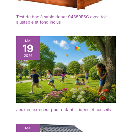
Test du bac à sable dobar 94350FSC avec toit
ajustable et fond inclus
Mai
19
2026
Jeux en extérieur pour enfants : idées et conseils
Mai