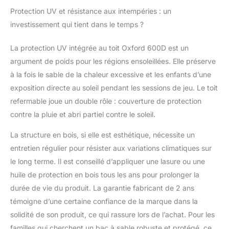
sable RESPONSABILITÉ
Protection UV et résistance aux intempéries : un
SOCIALE - Programme
investissement qui tient dans le temps ?
¥€$4FUTURE : 1% des
revenus générés par
La protection UV intégrée au toit Oxford 600D est un
mes ventes sont
argument de poids pour les régions ensoleillées. Elle préserve
reversés à des
organisations
à la fois le sable de la chaleur excessive et les enfants d’une
caritatives. 𝗠𝗲𝗿𝗰𝗶.❤️
exposition directe au soleil pendant les sessions de jeu. Le toit
refermable joue un double rôle : couverture de protection
contre la pluie et abri partiel contre le soleil.
La structure en bois, si elle est esthétique, nécessite un
entretien régulier pour résister aux variations climatiques sur
le long terme. Il est conseillé d’appliquer une lasure ou une
huile de protection en bois tous les ans pour prolonger la
durée de vie du produit. La garantie fabricant de 2 ans
témoigne d’une certaine confiance de la marque dans la
solidité de son produit, ce qui rassure lors de l’achat. Pour les
familles qui cherchent un bac à sable robuste et protégé, ce