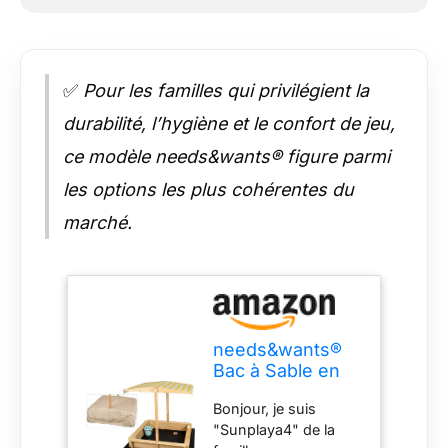
✅
Pour les familles qui privilégient la
durabilité, l’hygiène et le confort de jeu,
ce modèle needs&wants® figure parmi
les options les plus cohérentes du
marché.
needs&wants®
Bac à Sable en
Bois avec
Bonjour, je suis
Couvercle
"Sunplaya4" de la
Plastique Oxford