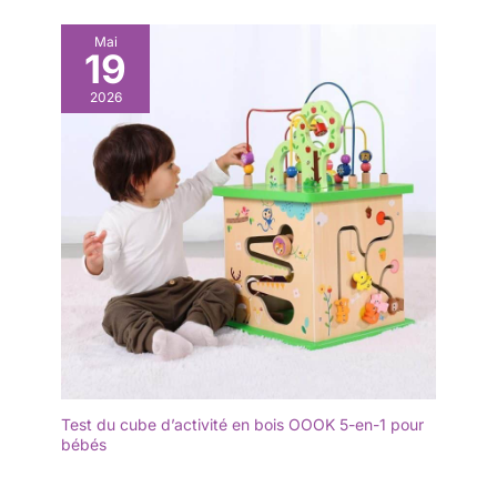
LEGO Star Wars
Wars pour tous les
âges – Les jouets de
Mai
19
construction LEGO
Star Wars permettent
2026
aux enfants et aux
fans adultes de
recréer des scènes
culte, d'inventer leurs
propres aventures ou
simplement
d'exposer leurs
modèles en briques
Test du cube d’activité en bois OOOK 5-en-1 pour
bébés