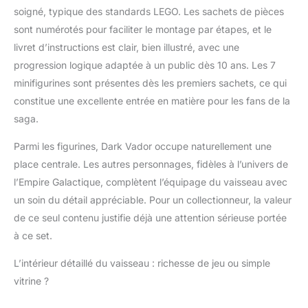
soigné, typique des standards LEGO. Les sachets de pièces
impériale, un
Stormtrooper et une
sont numérotés pour faciliter le montage par étapes, et le
minifigurine de Cal
livret d’instructions est clair, bien illustré, avec une
Kestis spéciale 25e
progression logique adaptée à un public dès 10 ans. Les 7
anniversaire de LEGO
minifigurines sont présentes dès les premiers sachets, ce qui
Star Wars, pour les
collectionneurs
constitue une excellente entrée en matière pour les fans de la
Construisez votre
saga.
propre vaisseau Star
Wars – Le set inclut une
Parmi les figurines, Dark Vador occupe naturellement une
poignée de transport
place centrale. Les autres personnages, fidèles à l’univers de
rabattable pour voler, 2
l’Empire Galactique, complètent l’équipage du vaisseau avec
fusils à ressort, un
un soin du détail appréciable. Pour un collectionneur, la valeur
panneau supérieur
amovible & des
de ce seul contenu justifie déjà une attention sérieuse portée
panneaux latéraux
à ce set.
rabattables pour
accéder à l’intérieur,
L’intérieur détaillé du vaisseau : richesse de jeu ou simple
pour un jeu de rôle
vitrine ?
réaliste Set de jeu pour
une construction