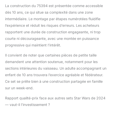
de décoration à
La construction du 75394 est présentée comme accessible
exposer Aide à la
construction – Avec
dès 10 ans, ce qui situe sa complexité dans une zone
l’application LEGO
intermédiaire. Le montage par étapes numérotées fluidifie
Builder, les enfants
l’expérience et réduit les risques d’erreurs. Les acheteurs
peuvent zoomer, faire
rapportent une durée de construction engageante, ni trop
pivoter et visualiser une
courte ni décourageante, avec une montée en puissance
version numérique de
leur maquette pendant
progressive qui maintient l’intérêt.
la construction, suivre
leur progression,
Il convient de noter que certaines pièces de petite taille
sauvegarder leurs sets
demandent une attention soutenue, notamment pour les
et plus encore Des sets
sections intérieures du vaisseau. Un adulte accompagnant un
LEGO Star Wars pour
enfant de 10 ans trouvera l’exercice agréable et fédérateur.
tous les âges – Les
jouets de construction
Ce set se prête bien à une construction partagée en famille
LEGO Star Wars
sur un week-end.
permettent aux enfants
et aux fans adultes de
Rapport qualité-prix face aux autres sets Star Wars de 2024
recréer des scènes
— vaut-il l’investissement ?
culte, d'inventer leurs
propres aventures ou