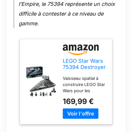
l’Empire, le 75394 représente un choix
difficile à contester à ce niveau de
gamme.
LEGO Star Wars
75394 Destroyer
Stellaire de
Vaisseau spatial à
Classe Impérial -
construire LEGO Star
Jeu de
Wars pour les
Construction
enfants à partir de 10
avec Vaisseau
169,99 €
ans – Construisez
Spatial - Intérieur
une version détaillée
Détaillé - 7
et ludique en briques
Minifigurines
du Destroyer stellaire
dont Dark Vador
de classe Impérial et
- Cadeau pour