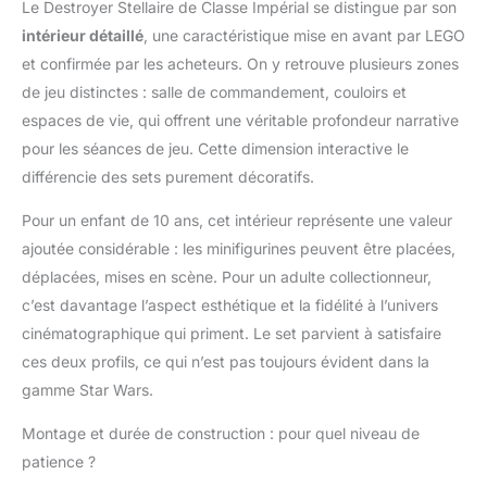
Le Destroyer Stellaire de Classe Impérial se distingue par son
créative – Intérieur
intérieur détaillé
, une caractéristique mise en avant par LEGO
détaillé avec passerelle,
salle de
et confirmée par les acheteurs. On y retrouve plusieurs zones
commandement, salle
de jeu distinctes : salle de commandement, couloirs et
de repos, armurerie,
espaces de vie, qui offrent une véritable profondeur narrative
panneaux de
pour les séances de jeu. Cette dimension interactive le
commande, boîte de
chargement avec un
différencie des sets purement décoratifs.
cristal Kyber et
éléments du
Pour un enfant de 10 ans, cet intérieur représente une valeur
détonateur thermique
ajoutée considérable : les minifigurines peuvent être placées,
Idée de cadeau pour
déplacées, mises en scène. Pour un adulte collectionneur,
les fans de Star Wars
c’est davantage l’aspect esthétique et la fidélité à l’univers
dès 10 ans – Ce jouet
cinématographique qui priment. Le set parvient à satisfaire
collector à construire
est un beau cadeau à
ces deux profils, ce qui n’est pas toujours évident dans la
offrir à un garçon ou
gamme Star Wars.
une fille, mais aussi aux
fans de Star Wars pour
Montage et durée de construction : pour quel niveau de
un anniversaire ou une
patience ?
fête, ou comme objet