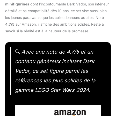
minifigurines
dont l’incontournable Dark Vador, son intérieur
détaillé et sa compatibilité dès 10 ans, ce set vise aussi bien
les jeunes padawans que les collectionneurs adultes. Noté
4,7/5
sur Amazon, il affiche des ambitions solides. Reste à
savoir si la réalité est à la hauteur de la promesse.
🔍
Avec une note de 4,7/5 et un
contenu généreux incluant Dark
Vador, ce set figure parmi les
références les plus solides de la
gamme LEGO Star Wars 2024.