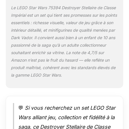
ressort, un panneau
Le LEGO Star Wars 75394 Destroyer Stellaire de Classe
supérieur amovible &
Impérial est un set qui tient ses promesses sur les points
des panneaux
essentiels : richesse visuelle, valeur de jeu grâce à son
latéraux rabattables
pour accéder à
intérieur détaillé, et minifigurines de qualité menées par
l’intérieur, pour un jeu
Dark Vador. Il convient aussi bien à un enfant de 10 ans
de rôle réaliste Set de
passionné de la saga qu’à un adulte collectionneur
jeu pour une
souhaitant enrichir sa vitrine. La note de 4,7/5 sur
construction créative
Amazon n’est pas le fruit du hasard — elle reflète un
– Intérieur détaillé
avec passerelle, salle
produit maîtrisé, cohérent avec les standards élevés de
de commandement,
la gamme LEGO Star Wars.
salle de repos,
armurerie, panneaux
de commande, boîte
de chargement avec
un cristal Kyber et
💬
Si vous recherchez un set LEGO Star
éléments du
détonateur thermique
Wars alliant jeu, collection et fidélité à la
Idée de cadeau pour
saga, ce Destroyer Stellaire de Classe
les fans de Star Wars