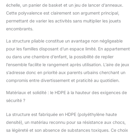
sécurisé, ce toboggan
échelle, un panier de basket et un jeu de lancer d’anneaux.
bébé est solidifié par
Cette polyvalence est clairement son argument principal,
des structures
triangulaires. La
permettant de varier les activités sans multiplier les jouets
stabilité est encore
encombrants.
renforcée par des
dispositifs anti-
La structure pliable constitue un avantage non négligeable
renversement et des
pour les familles disposant d’un espace limité. En appartement
coussinets
ou dans une chambre d’enfant, la possibilité de replier
antidérapants.
l’ensemble facilite le rangement après utilisation. L’aire de jeux
【Sécurité
Améliorées】Le
s’adresse donc en priorité aux parents urbains cherchant un
toboggan allongé est
compromis entre divertissement et praticité au quotidien.
équipé de mains
courantes élevées et
Matériaux et solidité : le HDPE à la hauteur des exigences de
des zones de sécurité
sécurité ?
distinctes: une zone
d'attente, une zone
La structure est fabriquée en HDPE (polyéthylène haute
d'accélération, une
zone de décélération et
densité), un matériau reconnu pour sa résistance aux chocs,
une zone de tampon,
sa légèreté et son absence de substances toxiques. Ce choix
pour une expérience de