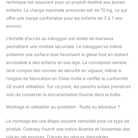
technique est rassurant pour un produit destiné aux jeunes
glissade sécurisée.
enfants. La charge maximale annoncée est de 70 kg, ce qui
【Cadeau Amusant】
offre une marge confortable pour les enfants de 3 à 7 ans
Ce toboggan
autonome pour bébé
environ.
est Idéal pour les
enfants de plus de 3
L’échelle d’accès au toboggan est dotée de barreaux
ans. Qu'il soit placé
permettant une montée sécurisée. Le toboggan lui-même
dans les salles de
présente une surface lisse favorisant la glisse tout en restant
séjour, salles de jeux
accessible à des enfants en bas âge. La conception semble
ou cours arrière, son
design adorable de
tenir compte des normes de sécurité en vigueur, même si
baleine attire l'attention
l’origine de fabrication en Chine invite à vérifier la conformité
de votre enfant.
CE avant utilisation. Sur ce point, les parents avisés prendront
【Assemblage &
soin de conserver la documentation fournie dans la boîte.
Rangement Faciles】
Ce toboggan pliable
Montage et utilisation au quotidien : fluide ou laborieux ?
pour enfants peut être
facilement rangé
Le montage est une étape souvent redoutée pour ce type de
lorsqu'il n'est pas
utilisé, gain de place.
produit. Costway fournit une notice illustrée et l’ensemble des
De plus, il est facile à
pièces nécessaires. D’après les retours disponibles,