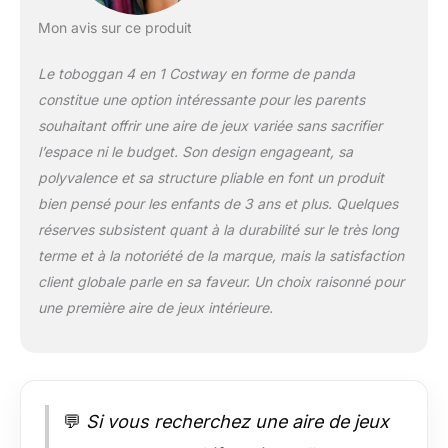
coussinets
Mon avis sur ce produit
antidérapants.
【Sécurité
Le toboggan 4 en 1 Costway en forme de panda
Améliorées】Le
constitue une option intéressante pour les parents
toboggan allongé est
équipé de mains
souhaitant offrir une aire de jeux variée sans sacrifier
courantes élevées et
l’espace ni le budget. Son design engageant, sa
des zones de
polyvalence et sa structure pliable en font un produit
sécurité distinctes:
bien pensé pour les enfants de 3 ans et plus. Quelques
une zone d'attente,
une zone
réserves subsistent quant à la durabilité sur le très long
d'accélération, une
terme et à la notoriété de la marque, mais la satisfaction
zone de décélération
client globale parle en sa faveur. Un choix raisonné pour
et une zone de
une première aire de jeux intérieure.
tampon, pour une
expérience de
glissade sécurisée.
【Cadeau Amusant】
Ce toboggan
autonome pour bébé
💬
Si vous recherchez une aire de jeux
est Idéal pour les