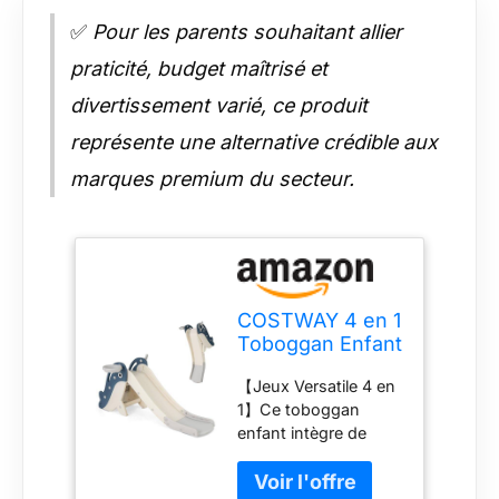
✅
Pour les parents souhaitant allier
praticité, budget maîtrisé et
divertissement varié, ce produit
représente une alternative crédible aux
marques premium du secteur.
COSTWAY 4 en 1
Toboggan Enfant
Pliable en HDPE
【Jeux Versatile 4 en
avec Panier de
1】Ce toboggan
Basket & Jeu de
enfant intègre de
Lancer
manière transparente
d'Anneaux, Aire
les jeux de glissade,
de Jeux